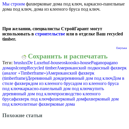
Мы строим
фахверковые дома под ключ, каркасно-панельные
дома под ключ, дома из клееного бруса под ключ.
При желании, специалисты СтройГарант могут
использовать в
строительстве
или в отделке Ваш recycled
timber.
Ежуська
Сохранить и распечатать
Теги:
bruslux
De Luxe
huf-house
osko
osko-house
Pagano
pagano
дома
pslcomp
Recycled timber
Американский подкосный фахверк
(аналог «Timberframe»)
Американский фахверк
(timberframe)
Деревянный дом
деревянный дом под ключ
Дом в
стиле фахверк
дом из клееного бруса
дом из клееного бруса
под ключ
каркасно-панельный дом под ключ
купить
деревянный дом под ключ
производство клееного
бруса
фахверк под ключ
фахверковый дом
фахверковый дом
под ключ
элитные фахверковые дома
Похожие статьи