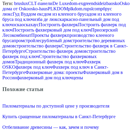
Теги:
bruslux
CLT-панели
De Luxe
dom-ex
greendside
izba
osko
Osko
дома от Osko
osko-haus
PLKDOM
plkdom.ru
pslcomp
брус
люкс
Гуд Вуд
дом екс
дом из клееного бруса
дом из клееного
бруса под ключ
изба де люкс
каркасно-панельный дом под
ключ
оска
оскахаус
Построить фахверк
Построить фахверк под
ключ
Построить фахверковый дом под ключ
Приозерский
Лесокомбинат
Проекты фахверк
производство клееного
бруса
промстройлес
рубленый дом
строительство деревянных
домов
строительство фахверк
Строительство фахверк в Санкт-
Петербурге
Строительство фахверк домов
строительство
фахверк под ключ
Строительство фахверковых
домов
Традиционный фахверк под ключ
Фахверк
OSKO
фахверк под ключ
Фахверк под ключ в Санкт-
Петербурге
Фахверковые дома: проекты
Фахверковый дом в
России
фахверковый дом под ключ
цены
Похожие статьи
Пиломатериалы по доступной цене у производителя
Купить сращенные пиломатериалы в Санкт-Петербурге
Отбеливание древесины — как, зачем и почему