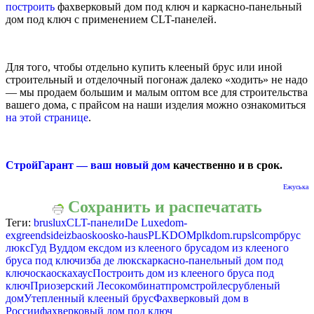
построить
фахверковый дом под ключ и каркасно-панельный
дом под ключ с применением CLT-панелей.
Для того, чтобы отдельно купить клееный брус или иной
строительный и отделочный погонаж далеко «ходить» не надо
— мы продаем большим и малым оптом все для строительства
вашего дома, с прайсом на наши изделия можно ознакомиться
на этой странице
.
СтройГарант — ваш новый дом
качественно и в срок.
Ежуська
Сохранить и распечатать
Теги:
bruslux
CLT-панели
De Luxe
dom-
ex
greendside
izba
osko
osko-haus
PLKDOM
plkdom.ru
pslcomp
брус
люкс
Гуд Вуд
дом екс
дом из клееного бруса
дом из клееного
бруса под ключ
изба де люкс
каркасно-панельный дом под
ключ
оска
оскахаус
Построить дом из клееного бруса под
ключ
Приозерский Лесокомбинат
промстройлес
рубленый
дом
Утепленный клееный брус
Фахверковый дом в
России
фахверковый дом под ключ