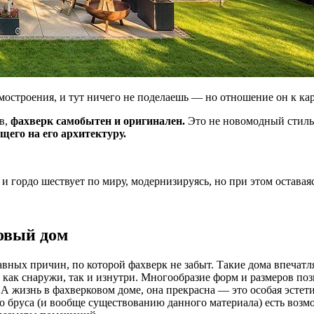
мостроения, и тут ничего не поделаешь — но отношение он к кар
в,
фахверк самобытен и оригинален.
Это не новомодный стиль
щего на его архитектуру.
и гордо шествует по миру, модернизируясь, но при этом остава
овый дом
авных причин, по которой фахверк не забыт. Такие дома впечатл
ак снаружи, так и изнутри. Многообразие форм и размеров поз
. А жизнь в фахверковом доме, она прекрасна — это особая эсте
о бруса (и вообще существованию данного материала) есть возм