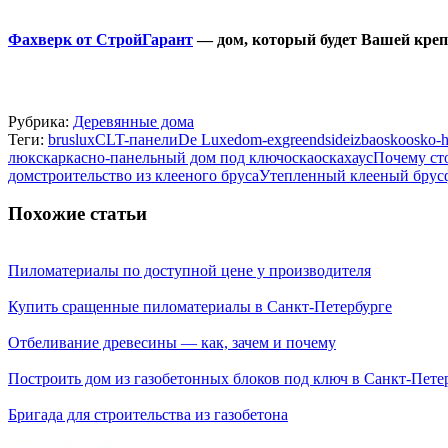
Фахверк от СтройГарант
— дом, который будет Вашей креп
Рубрика:
Деревянные дома
Теги:
bruslux
CLT-панели
De Luxe
dom-ex
greendside
izba
osko
osko-
люкс
каркасно-панельный дом под ключ
оска
оскахаус
Почему ст
дом
строительство из клееного бруса
Утепленный клееный брус
Похожие статьи
Пиломатериалы по доступной цене у производителя
Купить сращенные пиломатериалы в Санкт-Петербурге
Отбеливание древесины — как, зачем и почему
Построить дом из газобетонных блоков под ключ в Санкт-Пете
Бригада для строительства из газобетона