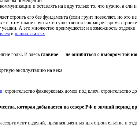
 размеры помещений
оммуникации и оставлять на виду только то, что нужно, а ели н
яет строить его без фундамента (если грунт позволяет, но это н
х» в этом плане грунтах и существенно сокращает время строите
т усадки. А это множество преимуществ: и возможность отделки 
ываем
в
наших статьях
лгие годы. И здесь
главное — не ошибиться с выбором той ком
ортную эксплуатацию на века.
и
: строительство фахверковых домов под ключ, строительство до
чества, которая добывается на севере РФ в зимний период в
ссортимент изделий, предназначенных для строительства и отд