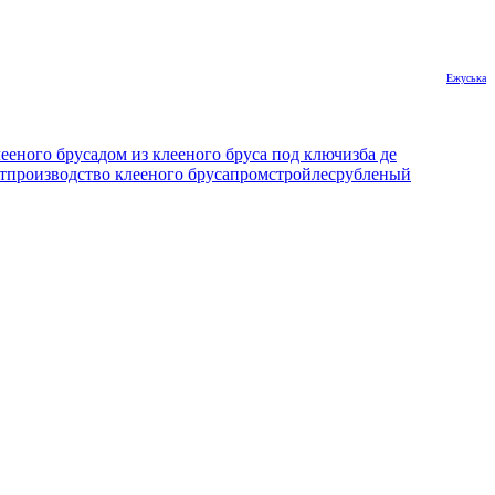
Ежуська
лееного бруса
дом из клееного бруса под ключ
изба де
т
производство клееного бруса
промстройлес
рубленый