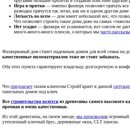
брусьями большие пролеты и создавая поистине царские
Игра в прятки
— именно фахверк позволяет прятать все к
разводки прячутся так легко, как ни в одном другом доме
Легкость во всем
— дом имеет небольшой вес, что позвол
Что позволяет строить такие дома даже на самых «тяжелы
Нет усадке
— фахверк не усаживается, вот совсем не дае
много-много-много плюсов, о которых мы
часто рассказ
Фахверковый дом станет надежным домом для всей семьи на до
качественные пиломатериалов тоже не стоит забывать.
Оба этих пункта гарантируют владельцу долгосрочную и комф
Что
предлагает
своим клиентам СтройГарант в данной
ситуаци
панельных домов под ключ.
Все
строительство ведется
из древесины самого высокого ка
прочная и очень качественная.
Из этой древесины, на своем заводе,
мы производим
огромный а
утепленный клееный брус, деревянные окна, CLT панели.