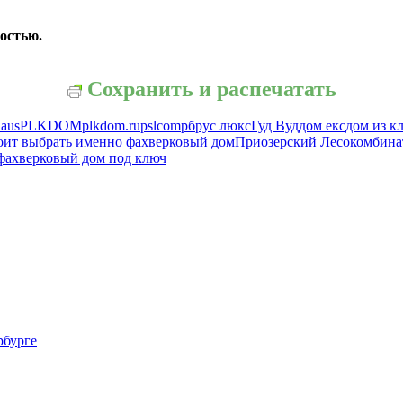
остью.
Сохранить и распечатать
haus
PLKDOM
plkdom.ru
pslcomp
брус люкс
Гуд Вуд
дом екс
дом из к
оит выбрать именно фахверковый дом
Приозерский Лесокомбина
фахверковый дом под ключ
рбурге