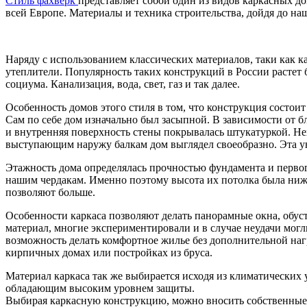
Стиль фахверк
представляет собой один из видов каркасных д
всей Европе. Материалы и техника строительства, дойдя до на
Наряду с использованием классических материалов, таки как к
утеплители. Популярность таких конструкций в России растет 
социума. Канализация, вода, свет, газ и так далее.
Особенность домов этого стиля в том, что конструкция состои
Сам по себе дом изначально был засыпной. В зависимости от б
и внутренняя поверхность стены покрывалась штукатуркой. Нех
выступающим наружу балкам дом выглядел своеобразно. Эта ун
Этажность дома определялась прочностью фундамента и первого
нашим чердакам. Именно поэтому высота их потолка была ниж
позволяют больше.
Особенности каркаса позволяют делать панорамные окна, обу
материал, многие экспериментировали и в случае неудачи могл
возможность делать комфортное жилье без дополнительной наг
кирпичных домах или постройках из бруса.
Материал каркаса так же выбирается исходя из климатических
обладающим высоким уровнем защиты.
Выбирая каркасную конструкцию, можно вносить собственные и