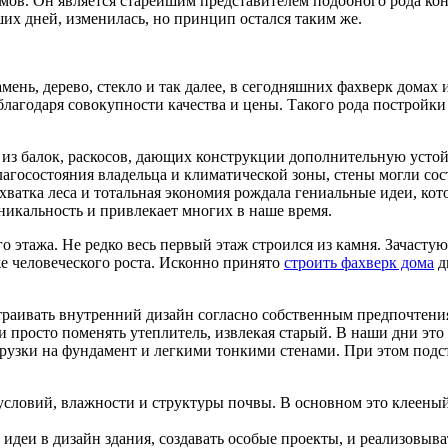
омов. Он является старейшим представителем подобного рода ко
ших дней, изменилась, но принцип остался таким же.
амень, дерево, стекло и так далее, в сегодняшних фахверк дом
благодаря совокупности качества и цены. Такого рода постройк
т из балок, раскосов, дающих конструкции дополнительную усто
лагосостояния владельца и климатической зоны, стены могли со
ватка леса и тотальная экономия рождала гениальные идеи, кот
икальность и привлекает многих в наше время.
 этажа. Не редко весь первый этаж строился из камня. Зачасту
е человеческого роста. Исконно принято
строить фахверк дома
д
страивать внутренний дизайн согласно собственным предпочтен
и просто поменять утеплитель, извлекая старый. В наши дни эт
рузки на фундамент и легкими тонкими стенами. При этом подст
 условий, влажности и структуры почвы. В основном это клеены
деи в дизайн здания, создавать особые проекты, и реализовыва