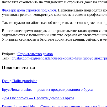
позволяет сэкономить на фундаменте и строиться даже на слож
Фахверк дома строятся под ключ
. Первоначально подводятся ко
учитывать регион, конкретную местность и советы профессион
Так же нужно позаботиться об отводе дыма, если в доме плани
В настоящее время лидерами в строительстве таких домов явл
задумываются о повышении качества сервиса от отечественных
Учитывая стоимость и быстрые сроки возведения, сейчас с нуля
Рубрика:
Строительство домов
Теги:
bruslux
dom-ex
greendside
house
osko
osko-haus.ru
брус люкс
гр
Похожие статьи
Гранд Пайн grandpine
Брус Люкс bruslux — дома из профилированного бруса
Дом Екс dom-ex — Проекты домов из бруса
Гринсайд greendside — Современные деревянные дома из бруса