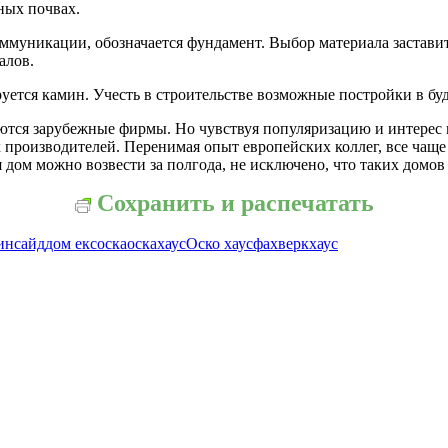
ных почвах.
ммуникации, обозначается фундамент. Выбор материала заставит
алов.
руется камин. Учесть в строительстве возможные постройки в бу
яются зарубежные фирмы. Но чувствуя популяризацию и интерес 
 производителей. Перенимая опыт европейских коллег, все чащ
 дом можно возвести за полгода, не исключено, что таких домов
Сохранить и распечатать
инсайд
дом екс
оска
оскахаус
Оско хаус
фахверк
хаус