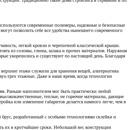
нструкций. Традиционно такие дома строились в германии и по
ах используются современные полимеры, надежные и безопасные
и могут позволить себе все удобства нынешнего современного
йчивость, легкой кровли и черепичной классической крыши.
стоять из соломы, глины, шлака и прочих материалов. Наружная
орые укоренились и существуют по настоящий день. Благодаря
ю верхние этажи служили для хранения вещей, альтернатива
вух-трех этажные. Даже в наше время, когда технологии
иям. Раньше наполнителем мог быть практически любой
о высококачественные, теплые, не горючие материалы, дающие
ройка или изменение габаритов делается намного легче, чем в
й брус, разработанный с особыми технологиями склейки и
ть их в кротчайшие сроки. Небольшой вес конструкции