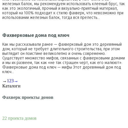
железных балок, мы рекомендуем использовать клееный брус, так
как это экологичный, прочный и визуально-приятный материал,
который на 100% подходит к стилю фахверк, что невозможно при
использовании железных балок, тогда вся прелесть…
Фахверковые дома под ключ
Как мы рассказывали ранее — фахверковый дом это деревянный
дом, который не требует длительного строительства, при этом
выглядит он поистине великолепно и очень современно.
Существует множество мифов, связанных с фахверковыми домами
и мы их развеем, так как «не так страшен черт, как его малюют».
Фахверковые дома под ключ — мифы Этот деревянный дом под
ключ…
→
1
2
3
→
Каталоги
Фахверк проекты домов
22 проекта домов