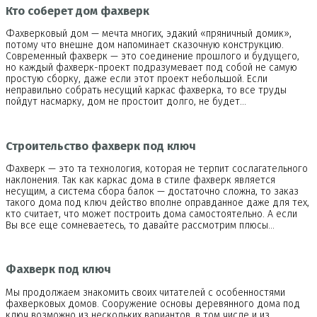
Кто соберет дом фахверк
Фахверковый дом — мечта многих, эдакий «пряничный домик»,
потому что внешне дом напоминает сказочную конструкцию.
Современный фахверк — это соединение прошлого и будущего,
но каждый фахверк-проект подразумевает под собой не самую
простую сборку, даже если этот проект небольшой. Если
неправильно собрать несущий каркас фахверка, то все труды
пойдут насмарку, дом не простоит долго, не будет…
Строительство фахверк под ключ
Фахверк — это та технология, которая не терпит сослагательного
наклонения. Так как каркас дома в стиле фахверк является
несущим, а система сбора балок — достаточно сложна, то заказ
такого дома под ключ действо вполне оправданное даже для тех,
кто считает, что может построить дома самостоятельно. А если
Вы все еще сомневаетесь, то давайте рассмотрим плюсы…
Фахверк под ключ
Мы продолжаем знакомить своих читателей с особенностями
фахверковых домов. Сооружение основы деревянного дома под
ключ возможно из нескольких вариантов, в том числе и из