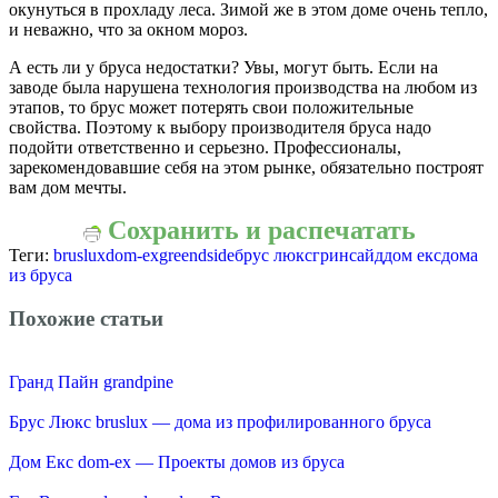
окунуться в прохладу леса. Зимой же в этом доме очень тепло,
и неважно, что за окном мороз.
А есть ли у бруса недостатки? Увы, могут быть. Если на
заводе была нарушена технология производства на любом из
этапов, то брус может потерять свои положительные
свойства. Поэтому к выбору производителя бруса надо
подойти ответственно и серьезно. Профессионалы,
зарекомендовавшие себя на этом рынке, обязательно построят
вам дом мечты.
Сохранить и распечатать
Теги:
bruslux
dom-ex
greendside
брус люкс
гринсайд
дом екс
дома
из бруса
Похожие статьи
Гранд Пайн grandpine
Брус Люкс bruslux — дома из профилированного бруса
Дом Екс dom-ex — Проекты домов из бруса