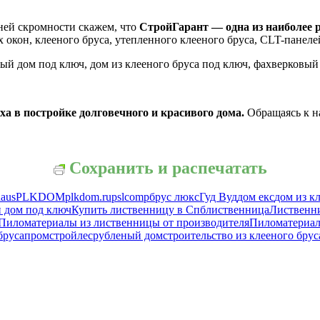
ней скромности скажем, что
СтройГарант — одна из наиболее 
х окон, клееного бруса, утепленного клееного бруса, CLT-панеле
ый дом под ключ, дом из клееного бруса под ключ, фахверковый
а в постройке долговечного и красивого дома.
Обращаясь к н
Сохранить и распечатать
haus
PLKDOM
plkdom.ru
pslcomp
брус люкс
Гуд Вуд
дом екс
дом из к
 дом под ключ
Купить лиственницу в Спб
лиственница
Лиственн
Пиломатериалы из лиственницы от производителя
Пиломатериал
бруса
промстройлес
рубленый дом
строительство из клееного брус