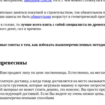
х материалов,
завершим список
того, с чем можно столкнуться 
оятельно заняться покупкой и строительством, тов обязательном
аши шансы не быть
обманутыми
возрастут в геометрической про
в голове, то
лучше всего взять с собой специалиста по древес
ого денег, сил и времени.
зные советы о том, как избежать вышеперечисленных методо
 древесины
 Вам продают липу по цене лиственницы. Естественно, на местах 
атную доставку, а когда товар доставляется на место оказываетс
от услуги грузчиков, которые загружали машину и прочие хитрост
материал не может стоить дешево, это нонсенс. Вы просто предс
последующей доставкой. Если Вы видите ну очень низкие цены, 
ми вышеперечисленными способами