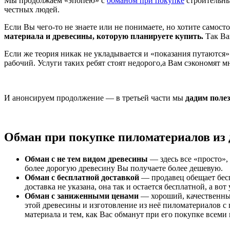
Мы продолжаем «эпопею» с
обманом при покупке
строительны
честных людей.
Если Вы чего-то не знаете или не понимаете, но хотите самост
материала и древесины, которую планируете купить.
Так В
Если же теория никак не укладывается и «показания путаются» 
рабочий. Услуги таких ребят стоят недорого,а Вам сэкономят мн
И анонсируем продолжение — в третьей части мы
дадим поле
Обман при покупке пиломатериалов из
Обман с не тем видом древесины
— здесь все «просто»,
более дорогую древесину Вы получаете более дешевую.
Обман с бесплатной доставкой
— продавец обещает беспл
доставка не указана, она так и остается бесплатной, а в
Обман с заниженными ценами
— хороший, качественный 
этой древесины и изготовление из неё пиломатериалов с 
материала и тем, как Вас обманут при его покупке все