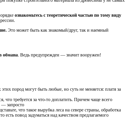
при покупке строительного материала из древесины у не самых
 порядке
ознакомьтесь с теоретической частью по тому виду
грессии.
ине.
Это может быть как знакомый/друг, так и наемный
в обмана
. Ведь предупрежден — значит вооружен!
этих пород могут быть любые, но суть не меняется: платя за
я, что требуется за что-то доплатить. Причем чаще всего
и — запросто
тавьте, что такое вырубка леса на севере страны, обработка
то есть повод задуматься над качеством предлагаемого