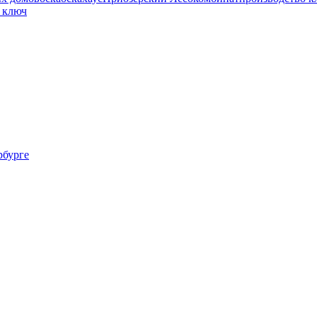
 ключ
рбурге