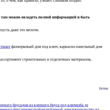
То, о чем, как правило, узнают слишком поздно.
ко там можно овладеть полной информацией и быть
пусть даже это мелочи.
строит
фахверковый дом под ключ, каркасно-панельный дом
ассортимент строительных и отделочных материалов,
Ежуська
лееного бруса
дом из клееного бруса под ключ
изба де
лееного бруса
промстройлес
рубленый дом
строительство из