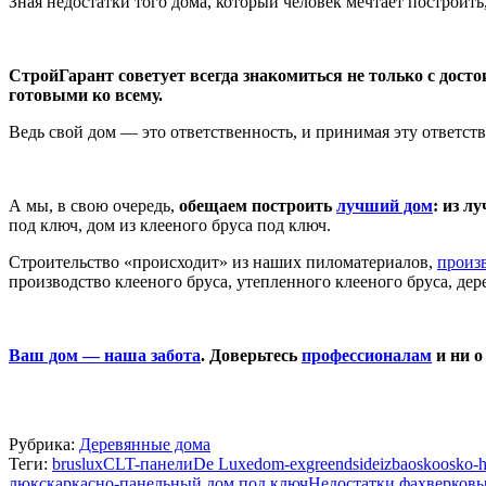
Зная недостатки того дома, который человек мечтает построить
СтройГарант советует всегда знакомиться не только с дос
готовыми ко всему.
Ведь свой дом — это ответственность, и принимая эту ответст
А мы, в свою очередь,
обещаем построить
лучший дом
: из л
под ключ, дом из клееного бруса под ключ.
Строительство «происходит» из наших пиломатериалов,
произ
производство клееного бруса, утепленного клееного бруса, де
Ваш дом — наша забота
. Доверьтесь
профессионалам
и ни о
Рубрика:
Деревянные дома
Теги:
bruslux
CLT-панели
De Luxe
dom-ex
greendside
izba
osko
osko-
люкс
каркасно-панельный дом под ключ
Недостатки фахверков