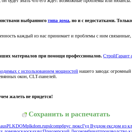
, он будет знать что его ждет: возможные проблемы или нюансы. 
тоинствами выбранного
типа дома
, но и с недостатками. Толь
венность каждый из нас принимает и проблемы с ним связанные, 
учших материалов при помощи профессионалов.
СтройГарант 
водимых с использованием мощностей
нашего завода: огромный 
ревянных окон, CLT-панелей.
 чем жалеть не придется!
Сохранить и распечатать
haus
PLKDOM
plkdom.ru
pslcomp
брус люкс
Гуд Вуд
дом екс
дом из к
ых домов
оска
оскахаус
Приозерский Лесокомбинат
производство к