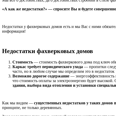
Мы все о достоинствах, да о достоинствах строений в стиле фах
«А как же недостатки?» — спросите Вы и будете совершенно
Недостатки у фахверковых домов есть и мы Вас с ними обязател
информация!
Недостатки фахверковых домов
Стоимость
— стоимость фахверкового дома под ключ обы
Каркас требует периодического ухода
— пропитки следу
часто, но в любом случае мы определим это в недостаток
Возможно дорогое содержание
— энергоэффективность н
что стоимость оплаты за электроэнергию будет высокой
здания, выбора вида отопления и установки специаль
Как мы видим —
существенных недостатков у таких домов п
принципе, не только деревянных.