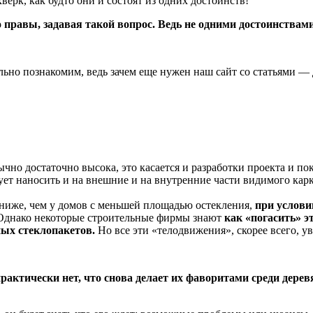
верк, как будто они и состоят из одних достоинств!
 правы, задавая такой вопрос. Ведь не одними достоинствам
ьно познакомим, ведь зачем еще нужен наш сайт со статьями — д
чно достаточно высока, это касается и разработки проекта и п
ет наносить и на внешние и на внутренние части видимого карк
иже, чем у домов с меньшей площадью остекления,
при услови
. Однако некоторые строительные фирмы знают
как «погасить» э
ных стеклопакетов.
Но все эти «телодвижения», скорее всего, у
рактически нет, что снова делает их фаворитами среди дере