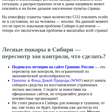
ситуации, а распространение огня и дыма напрямую может
повлиять и на более дальние населенные пункты страны.
На атмосферу планеты такое количество СО2 повлиять особо
не в состоянии, но на человека — вполне. На данный момент
это не просто локальная проблема Сибири и регионов —
теперь это экологическая проблема в масштабах всей страны!
Лесные пожары в Сибири —
пересмотр зон контроля, что сделать?
Подписать петицию на сайте Гринпис Россия
— это
пересмотр зон контроля, без ограничений по
экономической целесообразности.
Гринпис
и
Фонд Дикой Природы (WWF
) могут начать
собирать средства на восстановление утраченных
лесных массивов. Следите за новостями на
официальных сайтов, не отправляйте деньги в
неизвестные организации!
Не стоит рваться в Сибирь для помощи в тушении, от
вас там толку не будет, проблема уже достигла тех
масштабов, когда смысла в волонтерах нет.
Можно