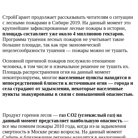
СтройГарант продолжает рассказывать читателям о ситуации
с лесными пожарами в Сибири 2019. На данный момент это
крупнейшие зафиксированные лесные пожары в истории,
площадь составляет уже около 4 миллионов гектаров.
Программа тушения лесных пожаров не учитывает такие
большие площади, так как при экономической
нецелесообразности тушения — пожары можно не тушить.
Основной причиной пожаров послужило отношение
человека, в том числе и изначальное решение не тушить их.
Площадь распространения огня на данный момент
неконтролируема, многие
населенные пункты находятся в
непосредственной близости к источникам огня — города и
села страдают от задымления, некоторые населенные
пункты эвакуированы в связи с повышенной опасностью.
Продукт горения лесов —
газ СО2 (углекислый газ) на
данный момент представляет наибольшую опасность
—
все мы помним пожары 2010 года, когда из-за задымления
смертность в Москве резко возросла. На данный момент
Сибирь и близлежащие регионы находятся в аналогичной