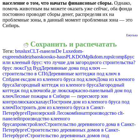
население о том, что начаты финансовые сборы.
Однако,
помочь животным вы можете оказать уже сейчас, оба фонда
постоянно проводят сборы денег, распределяя их на
проблемные зоны, в данный момент проблемная зона — это
Сибирь.
Ежуська
Сохранить и распечатать
Теги:
bruslux
CLT-панели
De Luxe
dom-
ex
greendside
izba
osko
osko-haus
PLKDOM
plkdom.ru
pslcomp
Брус
или клееный брус: что лучше для загородного строительства?
брус люкс
Гуд Вуд
Деревянные дома под ключ —
строительство в СПб
Деревянные коттеджи под ключ в
Спб
дом екс
дом из клееного бруса под ключ
Дома из клееного
бруса
Загородный коттедж из клееного бруса
Загородный
коттедж под ключ
изба де люкс
каркасно-панельный дом под
ключ
Лесные пожары в Сибири — пересмотр зон
контроля
оска
оскахаус
Построим дом из клееного бруса под
ключ
Построить дом из клееного бруса в Санкт-
Петербурге
Приозерский Лесокомбинат
производство clt-
панелей
производство клееного
бруса
промстройлес
Строительство деревянного дома в Санкт-
Петербурге
Строительство деревянных домов в Санкт-
Петербурге
Строительство деревянных домов под