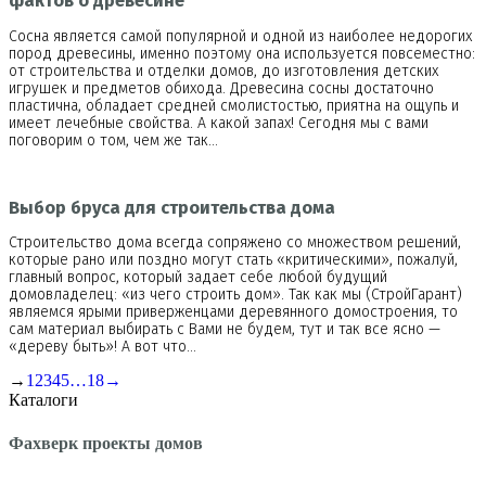
фактов о древесине
Сосна является самой популярной и одной из наиболее недорогих
пород древесины, именно поэтому она используется повсеместно:
от строительства и отделки домов, до изготовления детских
игрушек и предметов обихода. Древесина сосны достаточно
пластична, обладает средней смолистостью, приятна на ощупь и
имеет лечебные свойства. А какой запах! Сегодня мы с вами
поговорим о том, чем же так…
Выбор бруса для строительства дома
Строительство дома всегда сопряжено со множеством решений,
которые рано или поздно могут стать «критическими», пожалуй,
главный вопрос, который задает себе любой будущий
домовладелец: «из чего строить дом». Так как мы (СтройГарант)
являемся ярыми приверженцами деревянного домостроения, то
сам материал выбирать с Вами не будем, тут и так все ясно —
«дереву быть»! А вот что…
→
1
2
3
4
5
…
18
→
Каталоги
Фахверк проекты домов