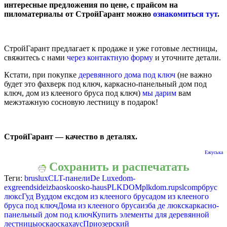
интересные предложения по цене, с прайсом на
пиломатериалы от СтройГарант можно
ознакомиться тут
.
СтройГарант предлагает к продаже и уже готовые лестницы,
свяжитесь с нами
через контактную форму
и уточните детали.
Кстати, при покупке
деревянного дома под ключ
(не важно
будет это фахверк под ключ, каркасно-панельный дом под
ключ, дом из клееного бруса под ключ)
мы дарим
вам
межэтажную сосновую лестницу в подарок!
СтройГарант — качество в деталях.
Ежуська
Сохранить и распечатать
Теги:
bruslux
CLT-панели
De Luxe
dom-
ex
greendside
izba
osko
osko-haus
PLKDOM
plkdom.ru
pslcomp
брус
люкс
Гуд Вуд
дом екс
дом из клееного бруса
дом из клееного
бруса под ключ
Дома из клееного бруса
изба де люкс
каркасно-
панельный дом под ключ
Купить элементы для деревянной
лестницы
оска
оскахаус
Приозерский