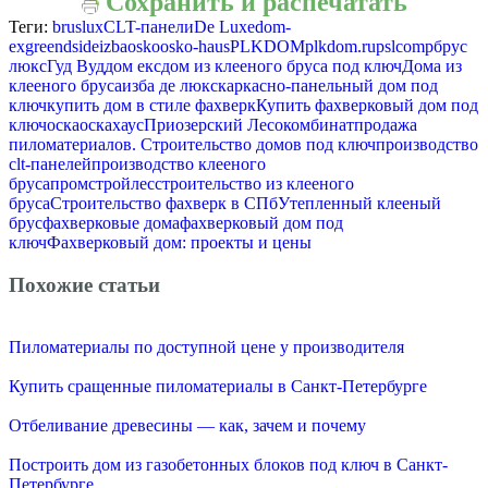
Сохранить и распечатать
Теги:
bruslux
CLT-панели
De Luxe
dom-
ex
greendside
izba
osko
osko-haus
PLKDOM
plkdom.ru
pslcomp
брус
люкс
Гуд Вуд
дом екс
дом из клееного бруса под ключ
Дома из
клееного бруса
изба де люкс
каркасно-панельный дом под
ключ
купить дом в стиле фахверк
Купить фахверковый дом под
ключ
оска
оскахаус
Приозерский Лесокомбинат
продажа
пиломатериалов. Строительство домов под ключ
производство
clt-панелей
производство клееного
бруса
промстройлес
строительство из клееного
бруса
Строительство фахверк в СПб
Утепленный клееный
брус
фахверковые дома
фахверковый дом под
ключ
Фахверковый дом: проекты и цены
Похожие статьи
Пиломатериалы по доступной цене у производителя
Купить сращенные пиломатериалы в Санкт-Петербурге
Отбеливание древесины — как, зачем и почему
Построить дом из газобетонных блоков под ключ в Санкт-
Петербурге