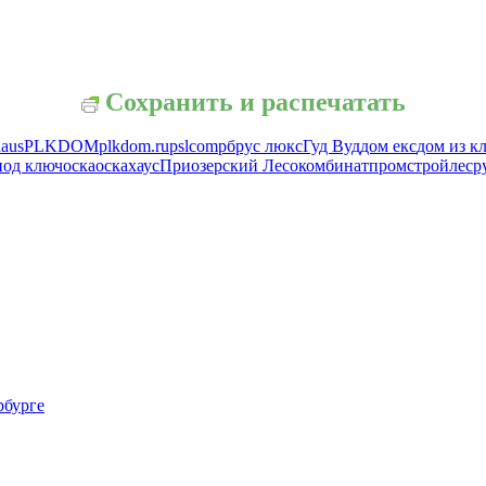
Сохранить и распечатать
haus
PLKDOM
plkdom.ru
pslcomp
брус люкс
Гуд Вуд
дом екс
дом из к
под ключ
оска
оскахаус
Приозерский Лесокомбинат
промстройлес
р
рбурге