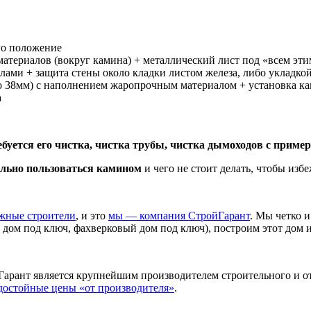
го положение
атериалов (вокруг камина) + металлический лист под «всем эти
лами + защита стены около кладки листом железа, либо укладк
ло 38мм) с наполнением жаропрочным материалом + установка к
а
буется его чистка, чистка трубы, чистка дымоходов с пример
льно пользоваться камином
и чего не стоит делать, чтобы изб
ежные строители
, и это
мы — компания СтройГарант
. Мы четко 
 дом под ключ, фахверковый дом под ключ), построим этот дом 
йГарант является крупнейшим производителем строительного и о
достойные цены «от производителя»
.