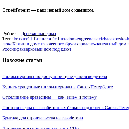
СтройГарант — ваш новый дом с камином.
Рубрика:
Деревянные дома
Теги:
bruslux
CLT-панели
De Luxe
dom-ex
greendside
izba
osko
osko-
люкс
Камин в доме из клееного бруса
каркасно-панельный дом 
России
фахверковый дом под ключ
Похожие статьи
Пиломатериалы по доступной цене у производителя
Купить сращенные пиломатериалы в Санкт-Петербурге
Отбеливание древесины — как, зачем и почему
Построить дом из газобетонных блоков под ключ в Санкт-Пете
Бригада для строительства из газобетона
Лиственница сибирская купить в СПб