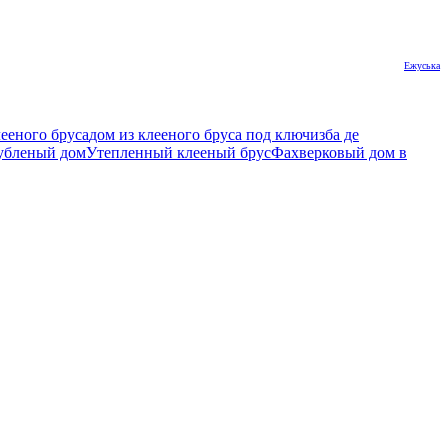
Ежуська
лееного бруса
дом из клееного бруса под ключ
изба де
убленый дом
Утепленный клееный брус
Фахверковый дом в