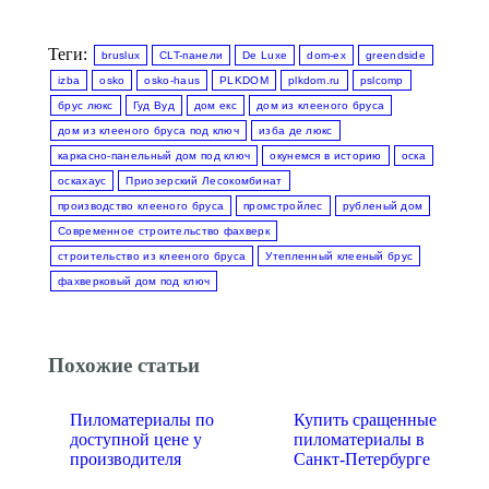
Теги:
bruslux
CLT-панели
De Luxe
dom-ex
greendside
izba
osko
osko-haus
PLKDOM
plkdom.ru
pslcomp
брус люкс
Гуд Вуд
дом екс
дом из клееного бруса
дом из клееного бруса под ключ
изба де люкс
каркасно-панельный дом под ключ
окунемся в историю
оска
оскахаус
Приозерский Лесокомбинат
производство клееного бруса
промстройлес
рубленый дом
Современное строительство фахверк
строительство из клееного бруса
Утепленный клееный брус
фахверковый дом под ключ
Похожие статьи
Пиломатериалы по
Купить сращенные
доступной цене у
пиломатериалы в
производителя
Санкт-Петербурге