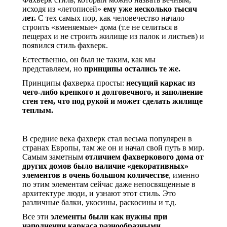
исходя из «летописей»
ему уже несколько тысяч
лет.
С тех самых пор, как человечество начало
строить «вменяемые» дома (т.е не селиться в
пещерах и не строить жилище из палок и листьев) и
появился стиль фахверк.
Естественно, он был не таким, как мы
представляем, но
принципы остались те же.
Принципы фахверка просты:
несущий каркас из
чего-либо крепкого и долговечного, и заполнение
стен тем, что под рукой и может сделать жилище
теплым.
В средние века фахверк стал весьма популярен в
странах Европы, там же он и начал свой путь в мир.
Самым заметным
отличием фахверкового дома от
других домов было наличие «декоративных»
элементов в очень большом количестве
, именно
по этим элементам сейчас даже непосвященные в
архитектуре люди, и узнают этот стиль. Это
различные балки, укосины, раскосины и т.д.
Все эти
элементы были как нужны при
наполнении каркаса разнообразными