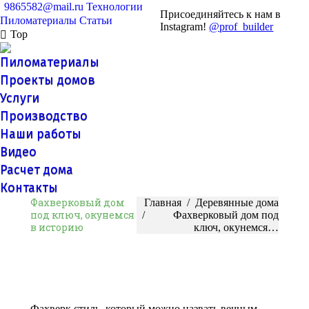
9865582@mail.ru
Технологии
Присоединяйтесь к нам в
Пиломатериалы
Статьи
Instagram!
@prof_builder
Top
Пиломатериалы
Проекты домов
Услуги
Производство
Наши работы
Видео
Расчет дома
Контакты
Фахверковый дом
Вы здесь:
Главная
Деревянные дома
под ключ, окунемся
Фахверковый дом под
в историю
ключ, окунемся…
Фахверк стиль, который можно назвать вечным,