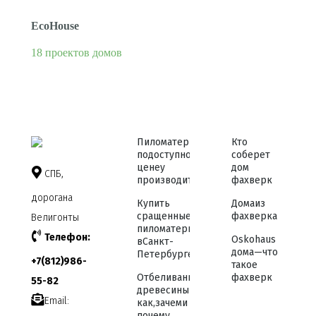
EcoHouse
18 проектов домов
Пиломатериалы
Кто
по доступной
соберет
цене у
дом
СПБ,
производителя
фахверк
дорога на
Купить
Дома из
сращенные
фахверка
Велигонты
пиломатериалы
Телефон:
Osko haus
в Санкт-
дома — что
Петербурге
+7 (812) 986-
такое
Отбеливание
фахверк
55-82
древесины —
Email:
как, зачем и
почему