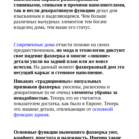
глиняными, сенными и прочими наполнителями,
так и несли декоративную функцию
делал дом
изысканным и выделяющимся. Чем больше
различных вычурных элементов тем богаче
владелец дома, тем выше его статус.
Современные дома
отчасти похожи на своих
предшественников,
но мода и технологии диктуют
свое видение фахверка и многие «лишние»
детали ушли на задний план или же вовсе
исчезли.
На данный момент
фахверковый дом это
несущий каркас и стеновое наполнение.
Никаких «традиционных» визуальных
признаков фахверка
: укосины, раскосины и
декоративные (и не очень)
элементы убраны за
ненадобностью.
Теперь это не считается
показателем достатка, как было в Европе. Теперь
это лишние детали, отвлекающие от
основной
функции здания
.
Основные функции нынешнего фахверка уют,
комфорт, простота и надежность.
Именно такие