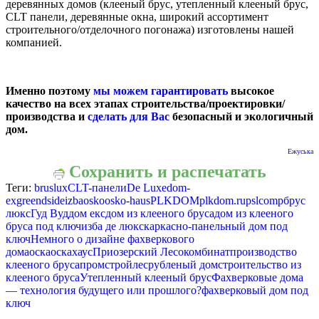
деревянных домов (клееный брус, утепленный клееный брус,
CLT панели, деревянные окна, широкий ассортимент
строительного/отделочного погонажа) изготовлены нашей
компанией.
Именно поэтому
мы можем гарантировать
высокое
качество на всех этапах строительства/проектировки/
производства и
сделать для Вас
безопасный и экологичный
дом.
Ежуська
Сохранить и распечатать
Теги:
bruslux
CLT-панели
De Luxe
dom-
ex
greendside
izba
osko
osko-haus
PLKDOM
plkdom.ru
pslcomp
брус
люкс
Гуд Вуд
дом екс
дом из клееного бруса
дом из клееного
бруса под ключ
изба де люкс
каркасно-панельный дом под
ключ
Немного о дизайне фахверкового
дома
оска
оскахаус
Приозерский Лесокомбинат
производство
клееного бруса
промстройлес
рубленый дом
строительство из
клееного бруса
Утепленный клееный брус
Фахверковые дома
— технология будущего или прошлого?
фахверковый дом под
ключ