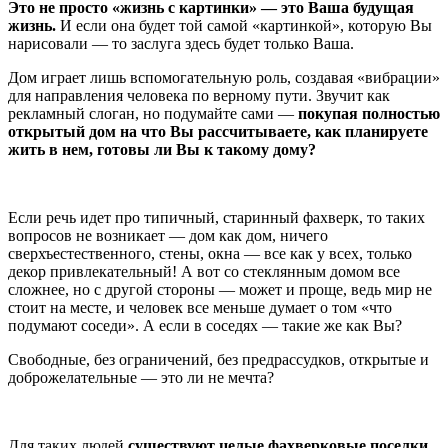
Это не просто «жизнь с картинки» — это Ваша будущая
жизнь.
И если она будет той самой «картинкой», которую Вы
нарисовали — то заслуга здесь будет только Ваша.
Дом играет лишь вспомогательную роль, создавая «вибрации»
для направления человека по верному пути. Звучит как
рекламный слоган, но подумайте сами —
покупая полностью
открытый дом на что Вы рассчитываете, как планируете
жить в нем, готовы ли Вы к такому дому?
Если речь идет про типичный, старинный фахверк, то таких
вопросов не возникает — дом как дом, ничего
сверхъестественного, стены, окна — все как у всех, только
декор привлекательный! А вот со стеклянным домом все
сложнее, но с другой стороны — может и проще, ведь мир не
стоит на месте, и человек все меньше думает о том «что
подумают соседи». А если в соседях — такие же как Вы?
Свободные, без ограничений, без предрассудков, открытые и
доброжелательные — это ли не мечта?
Для таких людей
существуют целые фахверковые поселки,