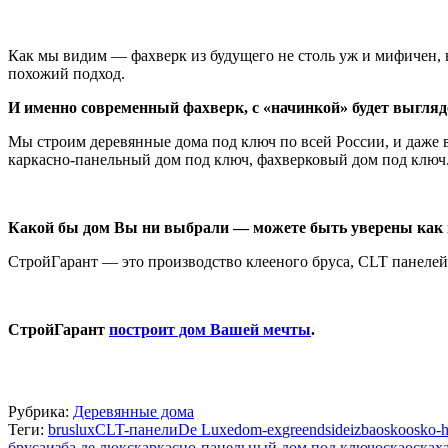
Как мы видим — фахверк из будущего не столь уж и мифичен, в
похожий подход.
И именно современный фахверк, с «начинкой» будет выгляд
Мы строим деревянные дома под ключ по всей России, и даже 
каркасно-панельный дом под ключ, фахверковый дом под ключ
Какой бы дом Вы ни выбрали — можете быть уверены как
СтройГарант — это производство клееного бруса, CLT панелей,
СтройГарант
построит дом Вашей мечты
.
Рубрика:
Деревянные дома
Теги:
bruslux
CLT-панели
De Luxe
dom-ex
greendside
izba
osko
osko-
бруса
изба де люкс
каркасно-панельный дом под ключ
оска
осках