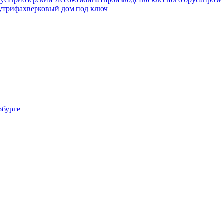
утри
фахверковый дом под ключ
рбурге