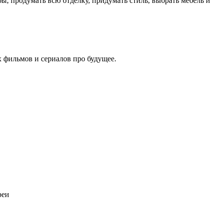
ы, продумать всю отделку, придумать стиль, выбрать мебель и
 фильмов и сериалов про будущее.
реи