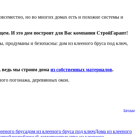
овсеместно, но во многих домах есть и похожие системы и
ящем. И это дом построит для Вас компания СтройГарант!
, продуманы и безопасны: дом из клееного бруса под ключ,
в, ведь мы строим дома
из собственных материалов
.
ного погонажа, деревянных окон.
Ежуська
лееного бруса
дом из клееного бруса под ключ
Дома из клееного
стройлес
рубленый дом
строительство из клееного