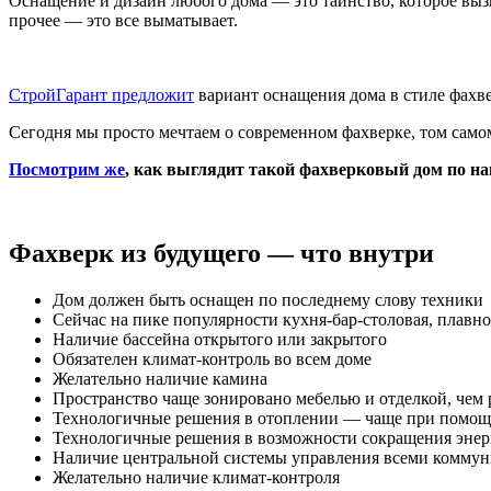
Оснащение и дизайн любого дома — это таинство, которое вызыв
прочее — это все выматывает.
СтройГарант предложит
вариант оснащения дома в стиле фахве
Сегодня мы просто мечтаем о современном фахверке, том само
Посмотрим же
, как выглядит такой фахверковый дом по 
Фахверк из будущего — что внутри
Дом должен быть оснащен по последнему слову техники
Сейчас на пике популярности кухня-бар-столовая, плавн
Наличие бассейна открытого или закрытого
Обязателен климат-контроль во всем доме
Желательно наличие камина
Пространство чаще зонировано мебелью и отделкой, чем 
Технологичные решения в отоплении — чаще при помощи 
Технологичные решения в возможности сокращения энерг
Наличие центральной системы управления всеми коммун
Желательно наличие климат-контроля