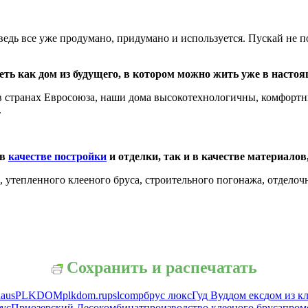
едь все уже продумано, придумано и используется. Пускай не п
еть как дом из будущего, в котором можно жить уже в насто
в странах Евросоюза, наши дома высокотехнологичны, комфортны
.
 в
качестве постройки
и отделки, так и в качестве материало
 утепленного клееного бруса, строительного погонажа, отделоч
Сохранить и распечатать
haus
PLKDOM
plkdom.ru
pslcomp
брус люкс
Гуд Вуд
дом екс
дом из к
аус
Приозерский Лесокомбинат
производство клееного бруса
пром