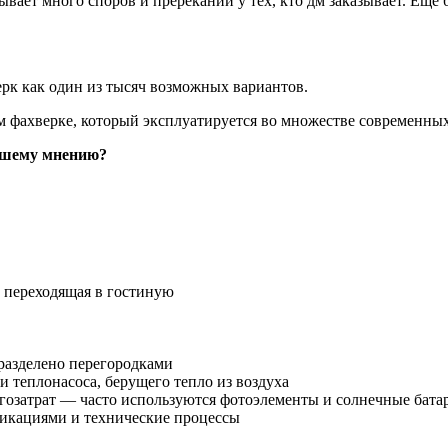
ает много споров и пререканий у тех, кто дм заказывает. Еще б
рк как один из тысяч возможных вариантов.
м фахверке, который эксплуатируется во множестве современных
нашему мнению?
о переходящая в гостиную
разделено перегородками
теплонасоса, берущего тепло из воздуха
озатрат — часто используются фотоэлементы и солнечные бата
икациями и технические процессы