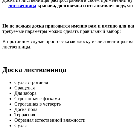
Доска из лиственницы распространена в своем применении ну оч
—
лиственница
красива, долговечна и отталкивает воду, чт
Но не всякая доска пригодится именно вам и именно для в
требуемые параметры можно сделать правильный выбор!
В противном случае просто заказав «доску из лиственницы» вам
лиственницы.
Доска лиственница
Сухая строганая
Сращеная
Для забора
Строганная с фасками
Строганная в четверть
Доска пола
Террасная
Обрезная естественной влажности
Сухая