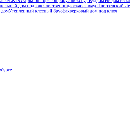
haus
PLKDOM
plkdom.ru
pslcomp
брус люкс
Гуд Вуд
дом екс
дом из к
анельный дом под ключ
лиственница
оска
оскахаус
Приозерский Ле
 дом
Утепленный клееный брус
фахверковый дом под ключ
рбурге