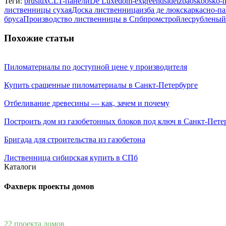
Теги:
bruslux
CLT-панели
De Luxe
dom-ex
greendside
izba
osko
osko-
лиственницы сухая
Доска лиственница
изба де люкс
каркасно-п
бруса
Производство лиственницы в Спб
промстройлес
рубленый
Похожие статьи
Пиломатериалы по доступной цене у производителя
Купить сращенные пиломатериалы в Санкт-Петербурге
Отбеливание древесины — как, зачем и почему
Построить дом из газобетонных блоков под ключ в Санкт-Пете
Бригада для строительства из газобетона
Лиственница сибирская купить в СПб
Каталоги
Фахверк проекты домов
22 проекта домов