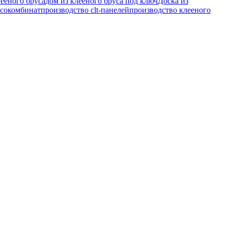
лееного бруса
дом из клееного бруса под ключ
Доска из
сокомбинат
производство clt-панелей
производство клееного