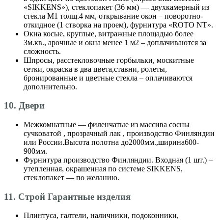
«SIKKENS»), стеклопакет (36 мм) — двухкамерный из
стекла М1 толщ.4 мм, открывание окон – поворотно-
откидное (1 створка на проем), фурнитура «ROTO NT».
Окна косые, круглые, витражные площадью более
3м.кв., арочные и окна менее 1 м2 – доплачиваются за
сложность.
Шпросы, расстекловочные горбыльки, москитные
сетки, окраска в два цвета,ставни, ролеты,
бронированные и цветные стекла – оплачиваются
дополнительно.
10. Двери
Межкомнатные — филенчатые из массива сосны
сучковатой , прозрачный лак , производство Финляндии
или России.Высота полотна до2000мм.,ширина600-
900мм.
Фурнитура производство Финляндии. Входная (1 шт.) –
утепленная, окрашенная по системе SIKKENS,
стеклопакет — по желанию.
11. Строй Гарантные изделия
Плинтуса, галтели, наличники, подоконники,