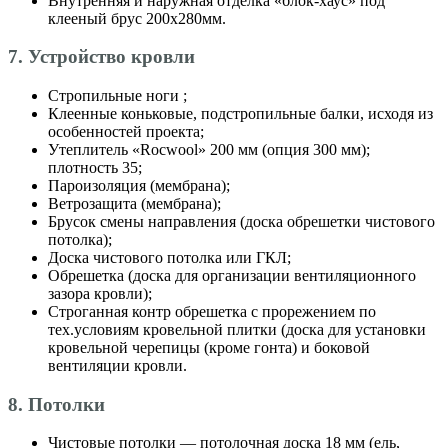
Внутренняя и наружная отделка «блок-хаус» под
клееный брус 200х280мм.
7. Устройство кровли
Стропильные ноги ;
Клеенные коньковые, подстропильные балки, исходя из
особенностей проекта;
Утеплитель «Roсwool» 200 мм (опция 300 мм);
плотность 35;
Пароизоляция (мембрана);
Ветрозащита (мембрана);
Брусок смены направления (доска обрешетки чистового
потолка);
Доска чистового потолка или ГКЛ;
Обрешетка (доска для организации вентиляционного
зазора кровли);
Строганная контр обрешетка с прорежением по
тех.условиям кровельной плитки (доска для установки
кровельной черепицы (кроме гонта) и боковой
вентиляции кровли.
8. Потолки
Чистовые потолки — потолочная доска 18 мм (ель,