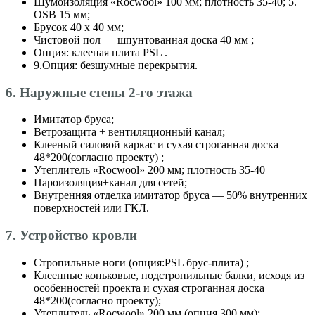
Шумоизоляция «Roсwool» 100 мм; плотность 35-40; 5.
OSB 15 мм;
Брусок 40 х 40 мм;
Чистовой пол — шпунтованная доска 40 мм ;
Опция: клееная плита PSL .
9.Опция: безшумные перекрытия.
6. Наружные стены 2-го этажа
Имитатор бруса;
Ветрозащита + вентиляционный канал;
Клееный силовой каркас и сухая строганная доска
48*200(согласно проекту) ;
Утеплитель «Roсwool» 200 мм; плотность 35-40
Пароизоляция+канал для сетей;
Внутренняя отделка имитатор бруса — 50% внутренних
поверхностей или ГКЛ.
7. Устройство кровли
Стропильные ноги (опция:PSL брус-плита) ;
Клеенные коньковые, подстропильные балки, исходя из
особенностей проекта и сухая строганная доска
48*200(согласно проекту);
Утеплитель «Roсwool» 200 мм (опция 300 мм);