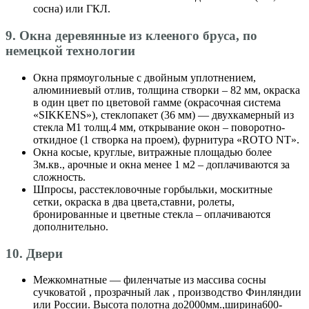
сосна) или ГКЛ.
9. Окна деревянные из клееного бруса, по
немецкой технологии
Окна прямоугольные с двойным уплотнением,
алюминиевый отлив, толщина створки – 82 мм, окраска
в один цвет по цветовой гамме (окрасочная система
«SIKKENS»), стеклопакет (36 мм) — двухкамерный из
стекла М1 толщ.4 мм, открывание окон – поворотно-
откидное (1 створка на проем), фурнитура «ROTO NT».
Окна косые, круглые, витражные площадью более
3м.кв., арочные и окна менее 1 м2 – доплачиваются за
сложность.
Шпросы, расстекловочные горбыльки, москитные
сетки, окраска в два цвета,ставни, ролеты,
бронированные и цветные стекла – оплачиваются
дополнительно.
10. Двери
Межкомнатные — филенчатые из массива сосны
сучковатой , прозрачный лак , производство Финляндии
или России. Высота полотна до2000мм.,ширина600-