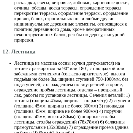
раскладки, свесы, ветровые, лобовые, карнизные доски,
отливы, обсады, доска террасы, ограждение террасы,
перекрытие террасы, оформление террасы, оформление
кровли, балок, стропильных ног и любые другие
индивидуальные деревянные элементы, относящиеся к
понятию деревянного дома, кроме декоративных
неконструктивных балок, резьбы по дереву, фигурной
прирезки.
12. Лестница
Лестница из массива сосны (сучки допускаются) на
тетиве с разворотом на 90º или 180º, с площадкой или
забежными ступенями (согласно архитектуре), высота
подъёма не более 3м, ширина ступеней 750-1000мм, без
подступеней, с ограждением по внутренней стороне,
ограждение проёма лестницы, отделка – прозрачный
лак, работы по установке лестницы. Сечения деталей: 1)
тетивы (толщина 45мм, ширина – по расчёту) 2) ступени
(толщина 45мм, ширина не более 300мм) 3) площадка
(толщина 45мм, ширина не более 900мм) 4) поручни
(толщина 45мм, высота 80мм) 5) опорные столбы
лестницы, столбы ограждений (78х78мм) 6) балясины
прямоугольные (35х30мм) 7) ограждение проёма (длина
не более 1000мм +1,5 столба)