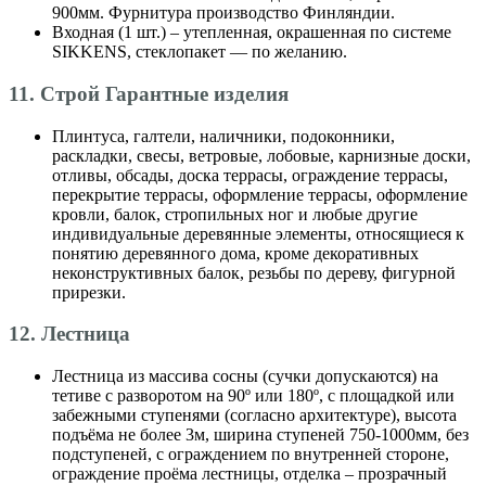
900мм. Фурнитура производство Финляндии.
Входная (1 шт.) – утепленная, окрашенная по системе
SIKKENS, стеклопакет — по желанию.
11. Строй Гарантные изделия
Плинтуса, галтели, наличники, подоконники,
раскладки, свесы, ветровые, лобовые, карнизные доски,
отливы, обсады, доска террасы, ограждение террасы,
перекрытие террасы, оформление террасы, оформление
кровли, балок, стропильных ног и любые другие
индивидуальные деревянные элементы, относящиеся к
понятию деревянного дома, кроме декоративных
неконструктивных балок, резьбы по дереву, фигурной
прирезки.
12. Лестница
Лестница из массива сосны (сучки допускаются) на
тетиве с разворотом на 90º или 180º, с площадкой или
забежными ступенями (согласно архитектуре), высота
подъёма не более 3м, ширина ступеней 750-1000мм, без
подступеней, с ограждением по внутренней стороне,
ограждение проёма лестницы, отделка – прозрачный