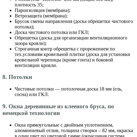
плотность 35;
Пароизоляция (мембрана);
Ветрозащита (мембрана);
Брусок смены направления (доска обрешетки чистового
потолка);
Доска чистового потолка или ГКЛ;
Обрешетка (доска для организации вентиляционного
зазора кровли);
Строганная контр обрешетка с прорежением по
тех.условиям кровельной плитки (доска для установки
кровельной черепицы (кроме гонта) и боковой
вентиляции кровли.
8. Потолки
Чистовые потолки — потолочная доска 18 мм (ель,
сосна) или ГКЛ.
9. Окна деревянные из клееного бруса, по
немецкой технологии
Окна прямоугольные с двойным уплотнением,
алюминиевый отлив, толщина створки – 82 мм, окраска
в один цвет по цветовой гамме (окрасочная система