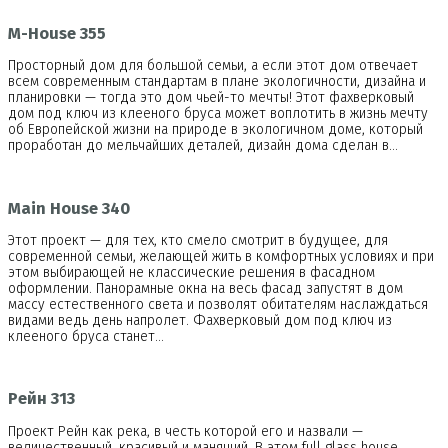
M-House 355
Просторный дом для большой семьи, а если этот дом отвечает
всем современным стандартам в плане экологичности, дизайна и
планировки — тогда это дом чьей-то мечты! Этот фахверковый
дом под ключ из клееного бруса может воплотить в жизнь мечту
об Европейской жизни на природе в экологичном доме, который
проработан до мельчайших деталей, дизайн дома сделан в…
Main House 340
Этот проект — для тех, кто смело смотрит в будущее, для
современной семьи, желающей жить в комфортных условиях и при
этом выбирающей не классические решения в фасадном
оформлении. Панорамные окна на весь фасад запустят в дом
массу естественного света и позволят обитателям наслаждаться
видами ведь день напролет. Фахверковый дом под ключ из
клееного бруса станет…
Рейн 313
Проект Рейн как река, в честь которой его и назвали —
величественный, красивый и манящий. В этом full glass house