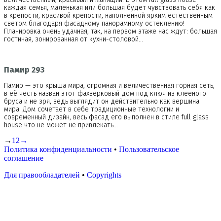
каждая семья, маленькая или большая будет чувствовать себя как
в крепости, красивой крепости, наполненной ярким естественным
светом благодаря фасадному панорамному остеклению!
Планировка очень удачная, так, на первом этаже нас ждут: большая
гостиная, зонированная от кухни-столовой…
Памир 293
Памир — это крыша мира, огромная и величественная горная сеть,
в её честь назван этот фахверковый дом под ключ из клееного
бруса и не зря, ведь выглядит он действительно как вершина
мира! Дом сочетает в себе традиционные технологии и
современный дизайн, весь фасад его выполнен в стиле full glass
house что не может не привлекать…
→
1
2
→
Политика конфиденциальности
•
Пользовательское
соглашение
Для правообладателей
•
Copyrights