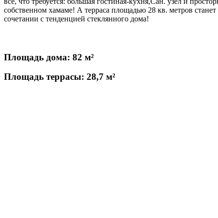
все, что требуется: большая гостиная-кухня,Сан. узел и прост
собственном хамаме! А терраса площадью 28 кв. метров станет
сочетании с тенденцией стеклянного дома!
Площадь дома:
82 м²
Площадь террасы:
28,7 м²