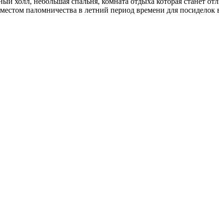
орный холл, небольшая спальня, комната отдыха которая станет 
 местом паломничества в летний период времени для посиделок в