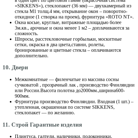
в один цвет по цветовой гамме (окрасочная система
«SIKKENS»), стеклопакет (36 мм) — двухкамерный из
стекла М1 толщ.4 мм, открывание окон – поворотно-
откидное (1 створка на проем), фурнитура «ROTO NT».
Окна косые, круглые, витражные площадью более
3м.кв., арочные и окна менее 1 м2 – доплачиваются за
сложность.
Шпросы, расстекловочные горбыльки, москитные
сетки, окраска в два цвета,ставни, ролеты,
бронированные и цветные стекла – оплачиваются
дополнительно.
10. Двери
Межкомнатные — филенчатые из массива сосны
сучковатой , прозрачный лак , производство Финляндии
или России.Высота полотна до2000мм.,ширина600-
900мм.
Фурнитура производство Финляндии. Входная (1 шт.) –
утепленная, окрашенная по системе SIKKENS,
стеклопакет — по желанию.
11. Строй Гарантные изделия
Плинтуса, галтели, наличники, подоконники,