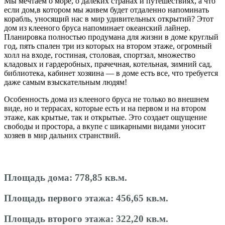
Мы мечтаем о море, о далеких странах и путешествиях, а что
если дом,в котором мы живем будет отдаленно напоминать
корабль, уносящий нас в мир удивительных открытий? Этот
дом из клееного бруса напоминает океанский лайнер.
Планировка полностью продумана для жизни в доме круглый
год, пять спален три из которых на втором этаже, огромный
холл на входе, гостиная, столовая, спортзал, множество
кладовых и гардеробных, прачечная, котельная, зимний сад,
библиотека, кабинет хозяина — в доме есть все, что требуется
даже самым взыскательным людям!
Особенность дома из клееного бруса не только во внешнем
виде, но и террасах, которые есть и на первом и на втором
этаже, как крытые, так и открытые. Это создает ощущение
свободы и простора, а вкупе с шикарными видами уносит
хозяев в мир дальних странствий.
Площадь дома:
778,85 кв.м.
Площадь первого этажа:
456,65 кв.м.
Площадь второго этажа:
322,20 кв.м.