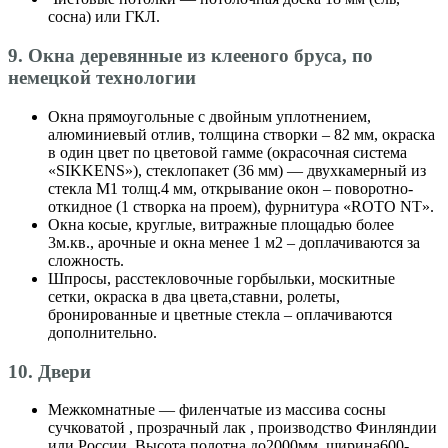
сосна) или ГКЛ.
9. Окна деревянные из клееного бруса, по
немецкой технологии
Окна прямоугольные с двойным уплотнением,
алюминиевый отлив, толщина створки – 82 мм, окраска
в один цвет по цветовой гамме (окрасочная система
«SIKKENS»), стеклопакет (36 мм) — двухкамерный из
стекла М1 толщ.4 мм, открывание окон – поворотно-
откидное (1 створка на проем), фурнитура «ROTO NT».
Окна косые, круглые, витражные площадью более
3м.кв., арочные и окна менее 1 м2 – доплачиваются за
сложность.
Шпросы, расстекловочные горбыльки, москитные
сетки, окраска в два цвета,ставни, ролеты,
бронированные и цветные стекла – оплачиваются
дополнительно.
10. Двери
Межкомнатные — филенчатые из массива сосны
сучковатой , прозрачный лак , производство Финляндии
или России. Высота полотна до2000мм.,ширина600-