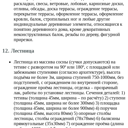
раскладки, свесы, ветровые, лобовые, карнизные доски,
отливы, обсады, доска террасы, ограждение террасы,
перекрытие террасы, оформление террасы, оформление
кровли, балок, стропильных ног и любые другие
индивидуальные деревянные элементы, относящиеся к
понятию деревянного дома, кроме декоративных
неконструктивных балок, резьбы по дереву, фигурной
прирезки.
12. Лестница
Лестница из массива сосны (сучки допускаются) на
тетиве с разворотом на 90º или 180º, с площадкой или
забежными ступенями (согласно архитектуре), высота
подъёма не более 3м, ширина ступеней 750-1000мм, без
подступеней, с ограждением по внутренней стороне,
ограждение проёма лестницы, отделка – прозрачный
лак, работы по установке лестницы. Сечения деталей: 1)
тетивы (толщина 45мм, ширина – по расчёту) 2) ступени
(толщина 45мм, ширина не более 300мм) 3) площадка
(толщина 45мм, ширина не более 900мм) 4) поручни
(толщина 45мм, высота 80мм) 5) опорные столбы
лестницы, столбы ограждений (78х78мм) 6) балясины
прямоугольные (35х30мм) 7) ограждение проёма (длина