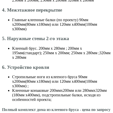
250мм х 200мм; 250мм х 280мм 320мм х 280мм
4. Межэтажное перекрытие
Главные клеенные балки (по проекту) 90мм
х200мм(80мм х180мм) или 120мм х400мм(100мм
х300мм)
5. Наружные стены 2-го этажа
Клееный брус. 200мм х 280мм ; 200мм х
195мм(стандарт); 250мм х 200мм; 250мм х 280мм ;320мм
х 280мм
6. Устройство кровли
Стропильные ноги из клееного бруса 90мм
х200мм(80мм х180мм) или 120мм х400мм(100мм
х300мм) ;
Клеенные коньковые 200ммх200мм или 280ммх320мм
(180мм х400мм), подстропильные балки, исходя из
особенностей проекта;
Полный комплект дома из клееного бруса - цена по запросу