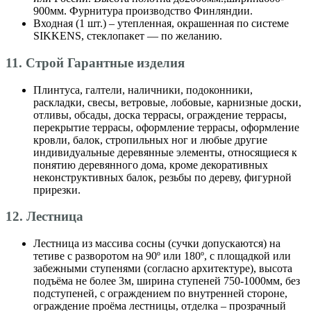
900мм. Фурнитура производство Финляндии.
Входная (1 шт.) – утепленная, окрашенная по системе
SIKKENS, стеклопакет — по желанию.
11. Строй Гарантные изделия
Плинтуса, галтели, наличники, подоконники,
раскладки, свесы, ветровые, лобовые, карнизные доски,
отливы, обсады, доска террасы, ограждение террасы,
перекрытие террасы, оформление террасы, оформление
кровли, балок, стропильных ног и любые другие
индивидуальные деревянные элементы, относящиеся к
понятию деревянного дома, кроме декоративных
неконструктивных балок, резьбы по дереву, фигурной
прирезки.
12. Лестница
Лестница из массива сосны (сучки допускаются) на
тетиве с разворотом на 90º или 180º, с площадкой или
забежными ступенями (согласно архитектуре), высота
подъёма не более 3м, ширина ступеней 750-1000мм, без
подступеней, с ограждением по внутренней стороне,
ограждение проёма лестницы, отделка – прозрачный