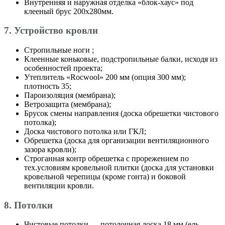
Внутренняя и наружная отделка «блок-хаус» под
клееный брус 200х280мм.
7. Устройство кровли
Стропильные ноги ;
Клеенные коньковые, подстропильные балки, исходя из
особенностей проекта;
Утеплитель «Roсwool» 200 мм (опция 300 мм);
плотность 35;
Пароизоляция (мембрана);
Ветрозащита (мембрана);
Брусок смены направления (доска обрешетки чистового
потолка);
Доска чистового потолка или ГКЛ;
Обрешетка (доска для организации вентиляционного
зазора кровли);
Строганная контр обрешетка с прорежением по
тех.условиям кровельной плитки (доска для установки
кровельной черепицы (кроме гонта) и боковой
вентиляции кровли.
8. Потолки
Чистовые потолки — потолочная доска 18 мм (ель,