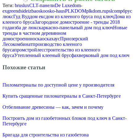
Теги:
bruslux
CLT-панели
De Luxe
dom-
ex
greendside
izba
osko
osko-haus
PLKDOM
plkdom.ru
pslcomp
брус
люкс
Гуд Вуд
дом екс
дом из клееного бруса под ключ
Дома из
клееного бруса
Загородное домостроение - тренды 2018
года
изба де люкс
каркасно-панельный дом под ключ
Новые
тренды в частном деревянном
домостроении
оска
оскахаус
Приозерский
Лесокомбинат
производство клееного
бруса
промстройлес
строительство из клееного
бруса
Утепленный клееный брус
фахверковый дом под ключ
Похожие статьи
Пиломатериалы по доступной цене у производителя
Купить сращенные пиломатериалы в Санкт-Петербурге
Отбеливание древесины — как, зачем и почему
Построить дом из газобетонных блоков под ключ в Санкт-
Петербурге
Бригада для строительства из газобетона