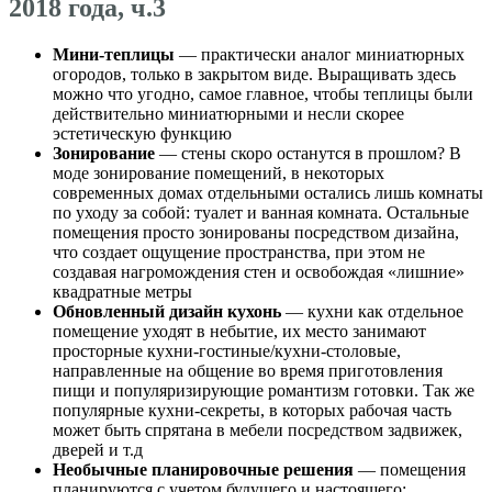
2018 года, ч.3
Мини-теплицы
— практически аналог миниатюрных
огородов, только в закрытом виде. Выращивать здесь
можно что угодно, самое главное, чтобы теплицы были
действительно миниатюрными и несли скорее
эстетическую функцию
Зонирование
— стены скоро останутся в прошлом? В
моде зонирование помещений, в некоторых
современных домах отдельными остались лишь комнаты
по уходу за собой: туалет и ванная комната. Остальные
помещения просто зонированы посредством дизайна,
что создает ощущение пространства, при этом не
создавая нагромождения стен и освобождая «лишние»
квадратные метры
Обновленный дизайн кухонь
— кухни как отдельное
помещение уходят в небытие, их место занимают
просторные кухни-гостиные/кухни-столовые,
направленные на общение во время приготовления
пищи и популяризирующие романтизм готовки. Так же
популярные кухни-секреты, в которых рабочая часть
может быть спрятана в мебели посредством задвижек,
дверей и т.д
Необычные планировочные решения
— помещения
планируются с учетом будущего и настоящего: