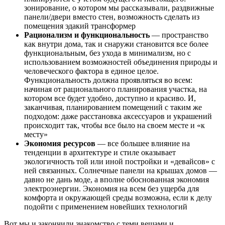
зонирование, о котором мы рассказывали, раздвижные
панели/двери вместо стен, возможность сделать из
помещения эдакий трансформер
Рационализм и функциональность
— пространство
как внутри дома, так и снаружи становится все более
функциональным, без ухода в минимализм, но с
использованием возможностей объединения природы и
человеческого фактора в единое целое.
Функциональность должна проявляться во всем:
начиная от рационального планирования участка, на
котором все будет удобно, доступно и красиво. И,
заканчивая, планированием помещений с таким же
подходом: даже расстановка аксессуаров и украшений
происходит так, чтобы все было на своем месте и «к
месту»
Экономия ресурсов
— все большее влияние на
тенденции в архитектуре и стиле оказывает
экологичность той или иной постройки и «девайсов» с
ней связанных. Солнечные панели на крышах домов —
давно не дань моде, а вполне обоснованная экономия
электроэнергии. Экономия на всем без ущерба для
комфорта и окружающей среды возможна, если к делу
подойти с применением новейших технологий
Вот мы и закончили знакомство с теми вещами и