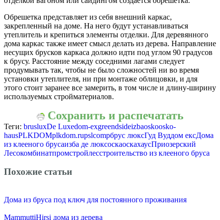
отделкой вагоном или сайдингом создается обрешетка.
Обрешетка представляет из себя внешний каркас,
закрепленный на доме. На него будут устанавливаться
утеплитель и крепиться элементы отделки. Для деревянного
дома каркас также имеет смысл делать из дерева. Направление
несущих брусков каркаса должно идти под углом 90 градусов
к брусу. Расстояние между соседними лагами следует
продумывать так, чтобы не было сложностей ни во время
установки утеплителя, ни при монтаже облицовки, и для
этого стоит заранее все замерить, в том числе и длину-ширину
используемых стройматериалов.
Сохранить и распечатать
Теги:
bruslux
De Luxe
dom-ex
greendside
izba
osko
osko-
haus
PLKDOM
plkdom.ru
pslcomp
брус люкс
Гуд Вуд
дом екс
Дома
из клееного бруса
изба де люкс
оска
оскахаус
Приозерский
Лесокомбинат
промстройлес
строительство из клееного бруса
Похожие статьи
Дома из бруса под ключ для постоянного проживания
MammuttiHirsi дома из дерева