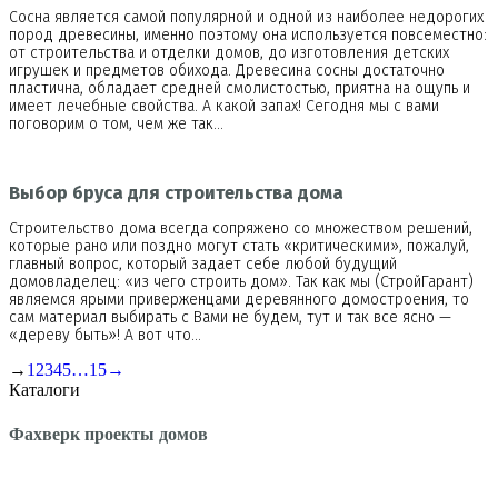
Сосна является самой популярной и одной из наиболее недорогих
пород древесины, именно поэтому она используется повсеместно:
от строительства и отделки домов, до изготовления детских
игрушек и предметов обихода. Древесина сосны достаточно
пластична, обладает средней смолистостью, приятна на ощупь и
имеет лечебные свойства. А какой запах! Сегодня мы с вами
поговорим о том, чем же так…
Выбор бруса для строительства дома
Строительство дома всегда сопряжено со множеством решений,
которые рано или поздно могут стать «критическими», пожалуй,
главный вопрос, который задает себе любой будущий
домовладелец: «из чего строить дом». Так как мы (СтройГарант)
являемся ярыми приверженцами деревянного домостроения, то
сам материал выбирать с Вами не будем, тут и так все ясно —
«дереву быть»! А вот что…
→
1
2
3
4
5
…
15
→
Каталоги
Фахверк проекты домов