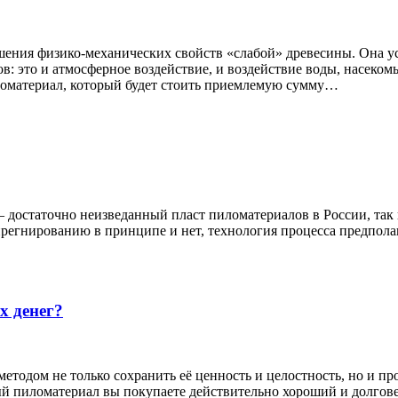
шения физико-механических свойств «слабой» древесины. Она у
 это и атмосферное воздействие, и воздействие воды, насекомы
ломатериал, который будет стоить приемлемую сумму…
остаточно неизведанный пласт пиломатериалов в России, так к
прегнированию в принципе и нет, технология процесса предполаг
х денег?
тодом не только сохранить её ценность и целостность, но и п
 пиломатериал вы покупаете действительно хороший и долгове