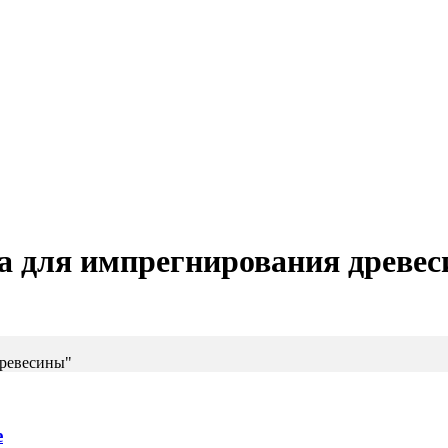
а для импрегнирования древе
древесины"
е