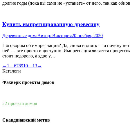
долгие годы (пока вы сами не «устанете» от него, так как обн
Купить импрегнированную древесину
Деревянные дома
Автор:
Виктория
20 ноября, 2020
Поговорим об импрегнации? Да, снова и опять — а почему нет
ней — все просто и доступно. Импрегнация является процессо
стоит недорого, а ядро у…
←
1
…
6
7
8
9
10
…
13
→
Каталоги
Фахверк проекты домов
22 проекта домов
Скандинавский мотив