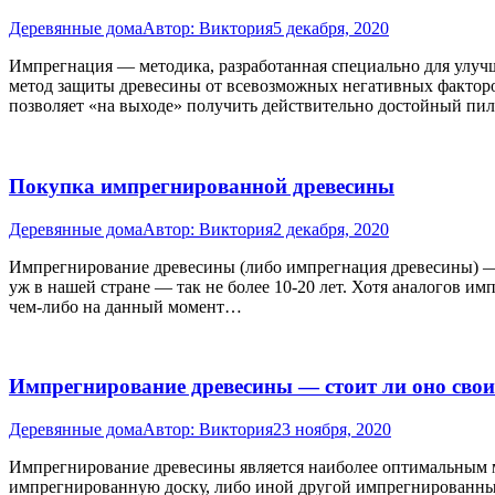
Деревянные дома
Автор:
Виктория
5 декабря, 2020
Импрегнация — методика, разработанная специально для улуч
метод защиты древесины от всевозможных негативных факторов:
позволяет «на выходе» получить действительно достойный пи
Покупка импрегнированной древесины
Деревянные дома
Автор:
Виктория
2 декабря, 2020
Импрегнирование древесины (либо импрегнация древесины) — д
уж в нашей стране — так не более 10-20 лет. Хотя аналогов им
чем-либо на данный момент…
Импрегнирование древесины — стоит ли оно свои
Деревянные дома
Автор:
Виктория
23 ноября, 2020
Импрегнирование древесины является наиболее оптимальным ме
импрегнированную доску, либо иной другой импрегнированный