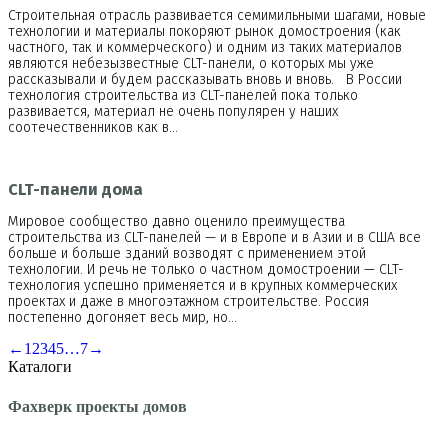
Строительная отрасль развивается семимильными шагами, новые
технологии и материалы покоряют рынок домостроения (как
частного, так и коммерческого) и одним из таких материалов
являются небезызвестные CLT-панели, о которых мы уже
рассказывали и будем рассказывать вновь и вновь. В России
технология строительства из CLT-панелей пока только
развивается, материал не очень популярен у наших
соотечественников как в…
CLT-панели дома
Мировое сообщество давно оценило преимущества
строительства из CLT-панелей — и в Европе и в Азии и в США все
больше и больше зданий возводят с применением этой
технологии. И речь не только о частном домостроении — CLT-
технология успешно применяется и в крупных коммерческих
проектах и даже в многоэтажном строительстве. Россия
постепенно догоняет весь мир, но…
←
1
2
3
4
5
…
7
→
Каталоги
Фахверк проекты домов