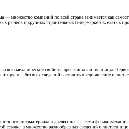
ма — множество компаний по всей стране занимается как самос
ных рынков и крупных строительных гипермаркетов, ехать к про
изико-механические свойства древесины лиственницы. Первые д
тируем, а без всех сведений составить представление о листве
нничного пиломатериала и древесины — всеми физико-механиче
той ссылке, а множество разнообразных сведений о лиственнице