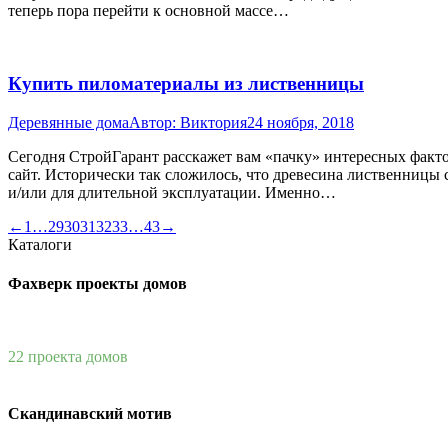
теперь пора перейти к основной массе…
Купить пиломатериалы из лиственницы
Деревянные дома
Автор:
Виктория
24 ноября, 2018
Сегодня СтройГарант расскажет вам «пачку» интересных фактов 
сайт. Исторически так сложилось, что древесина лиственницы 
и/или для длительной эксплуатации. Именно…
←
1
…
29
30
31
32
33
…
43
→
Каталоги
Фахверк проекты домов
22 проекта домов
Скандинавский мотив