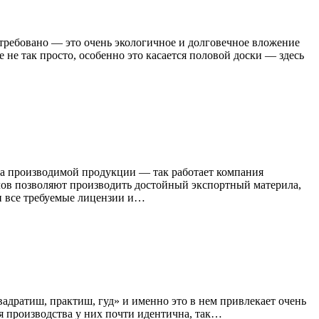
требовано — это очень экологичное и долговечное вложение
не так просто, особенно это касается половой доски — здесь
тва производимой продукции — так работает компания
лов позволяют производить достойный экспортный материла,
и все требуемые лицензии и…
адратиш, практиш, гуд» и именно это в нем привлекает очень
ия производства у них почти идентична, так…