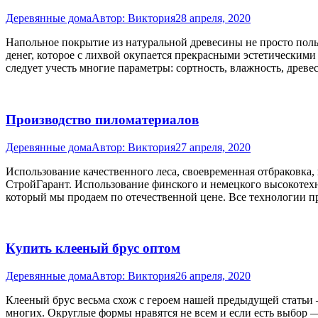
Деревянные дома
Автор:
Виктория
28 апреля, 2020
Напольное покрытие из натуральной древесины не просто поль
денег, которое с лихвой окупается прекрасными эстетическими
следует учесть многие параметры: сортность, влажность, древ
Производство пиломатериалов
Деревянные дома
Автор:
Виктория
27 апреля, 2020
Использование качественного леса, своевременная отбраковка,
СтройГарант. Использование финского и немецкого высокотех
который мы продаем по отечественной цене. Все технологии п
Купить клееный брус оптом
Деревянные дома
Автор:
Виктория
26 апреля, 2020
Клееный брус весьма схож с героем нашей предыдущей статьи 
многих. Округлые формы нравятся не всем и если есть выбор —