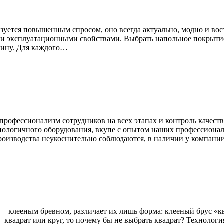
зуется повышенным спросом, оно всегда актуально, модно и вос
 и эксплуатационными свойствами. Выбрать напольное покрытие 
есину. Для каждого…
 профессионализм сотрудников на всех этапах и контроль качес
нологичного оборудования, вкупе с опытом наших профессиона
роизводства неукоснительно соблюдаются, в наличии у компани
— клееным бревном, различает их лишь форма: клееный брус «кв
 квадрат или круг, то почему бы не выбрать квадрат? Технолог