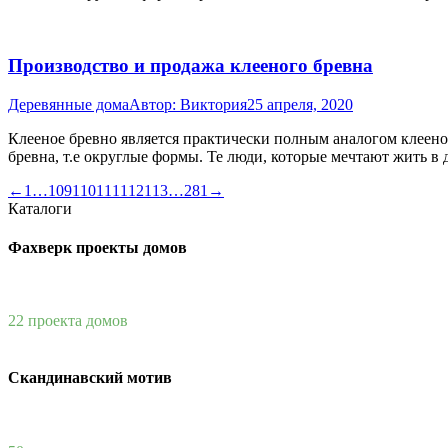
Производство и продажа клееного бревна
Деревянные дома
Автор:
Виктория
25 апреля, 2020
Клееное бревно является практически полным аналогом клееног
бревна, т.е округлые формы. Те люди, которые мечтают жить в
←
1
…
109
110
111
112
113
…
281
→
Каталоги
Фахверк проекты домов
22 проекта домов
Скандинавский мотив