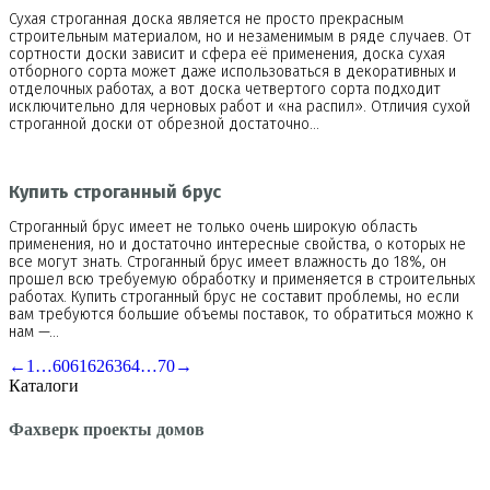
Сухая строганная доска является не просто прекрасным
строительным материалом, но и незаменимым в ряде случаев. От
сортности доски зависит и сфера её применения, доска сухая
отборного сорта может даже использоваться в декоративных и
отделочных работах, а вот доска четвертого сорта подходит
исключительно для черновых работ и «на распил». Отличия сухой
строганной доски от обрезной достаточно…
Купить строганный брус
Строганный брус имеет не только очень широкую область
применения, но и достаточно интересные свойства, о которых не
все могут знать. Строганный брус имеет влажность до 18%, он
прошел всю требуемую обработку и применяется в строительных
работах. Купить строганный брус не составит проблемы, но если
вам требуются большие объемы поставок, то обратиться можно к
нам —…
←
1
…
60
61
62
63
64
…
70
→
Каталоги
Фахверк проекты домов