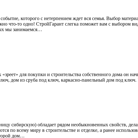
событие, которого с нетерпением ждет вся семья. Выбор материа
ожно что-то одно! СтройГарант слегка поможет вам с выбором в
рых мы занимаемся…
 «зреет» для покупки и строительства собственного дома он нач
 ключ, дом из сруба под ключ, каркасно-панельный дом под клю
нницу сибирскую) обладает рядом необыкновенных свойств, дел
ся по всему миру в строительстве и отделке, а ранее использо
второй дом…