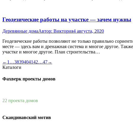
Геодезические работы на участке — зачем нужны
Деревянные дома
Автор:
Виктория
4 августа, 2020
Геодезические работы позволяют не только правильно сориенти
месте — здесь вам и дренажная система и многое другое. Так
участке и многое другое. План строительства…
←
1
…
38
39
40
41
42
…
47
→
Каталоги
Фахверк проекты домов
22 проекта домов
Скандинавский мотив