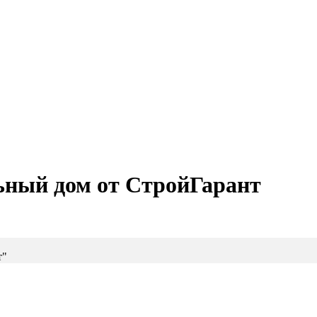
ьный дом от СтройГарант
т"