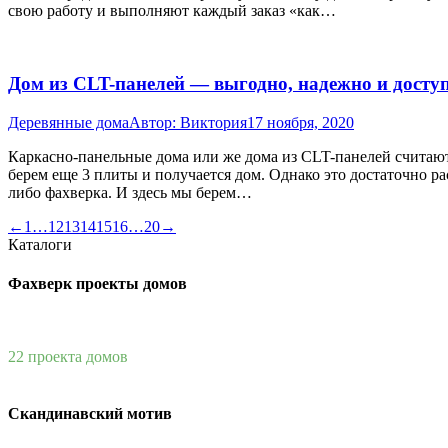
свою работу и выполняют каждый заказ «как…
Дом из CLT-панелей — выгодно, надежно и досту
Деревянные дома
Автор:
Виктория
17 ноября, 2020
Каркасно-панельные дома или же дома из CLT-панелей считаютс
берем еще 3 плиты и получается дом. Однако это достаточно ра
либо фахверка. И здесь мы берем…
←
1
…
12
13
14
15
16
…
20
→
Каталоги
Фахверк проекты домов
22 проекта домов
Скандинавский мотив