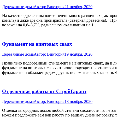
Деревянные дома
Автор:
Виктория
21 ноября, 2020
На качество древесины влияет очень много различных факторов.
комель) и даже где она произрастала (северная древесина). 
волокон на 0,8- 8,7%, радиальном скалывании на 1…
Фундамент на винтовых сваях
Деревянные дома
Автор:
Виктория
19 ноября, 2020
Правильно подобранный фундамент на винтовых сваях, да и лю
фундамент на винтовых сваях отлично подходит практически к 
фундамента и обладает рядом других положительных качеств
Отделочные работы от СтройГарант
Деревянные дома
Автор:
Виктория
18 ноября, 2020
Отделка загородных домов любой степени сложности является
можем предложить вам как работу по вашему дизайн-проекту, 