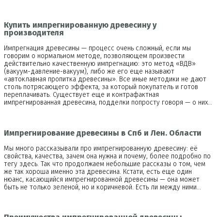
Купить импрегнированную древесину у
производителя
Импрегнация древесины — процесс очень сложный, если мы
говорим о нормальном методе, позволяющем произвести
действительно качественную импрегнацию: это метод «ВДВ»
(вакуум-давление-вакуум), либо же его еще называют
«автоклавная пропитка древесины». Все иные методики не дают
столь потрясающего эффекта, за который покупатель и готов
переплачивать. Существует еще и контрафактная
импрегнированная древесина, подделки попросту говоря — о них…
Импрегнирование древесины в Спб и Лен. Области
Мы много рассказывали про импрегнированную древесину: её
свойства, качества, зачем она нужна и почему, более подробно по
тегу здесь. Так что продолжаем небольшие рассказы о том, чем
же так хороша именно эта древесина. Кстати, есть еще один
нюанс, касающийся импрегнированной древесины — она может
быть не только зеленой, но и коричневой. Есть ли между ними…