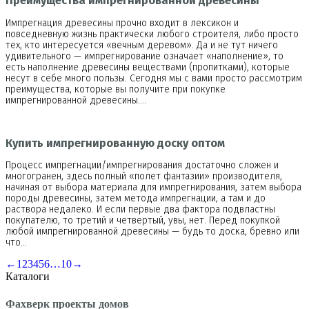
Преимущества импрегнированной древесины
Импрегнация древесины прочно входит в лексикон и
повседневную жизнь практически любого строителя, либо просто
тех, кто интересуется «вечным деревом». Да и не тут ничего
удивительного — импрегнирование означает «наполнение», то
есть наполнение древесины веществами (пропитками), которые
несут в себе много пользы. Сегодня мы с вами просто рассмотрим
преимущества, которые вы получите при покупке
импрегнированной древесины.…
Купить импрегнированную доску оптом
Процесс импрегнации/импрегнирования достаточно сложен и
многогранен, здесь полный «полет фантазии» производителя,
начиная от выбора материала для импрегнирования, затем выбора
породы древесины, затем метода импрегнации, а там и до
раствора недалеко. И если первые два фактора подвластны
покупателю, то третий и четвертый, увы, нет. Перед покупкой
любой импрегнированной древесины — будь то доска, бревно или
что…
←
1
2
3
4
5
6
…
10
→
Каталоги
Фахверк проекты домов