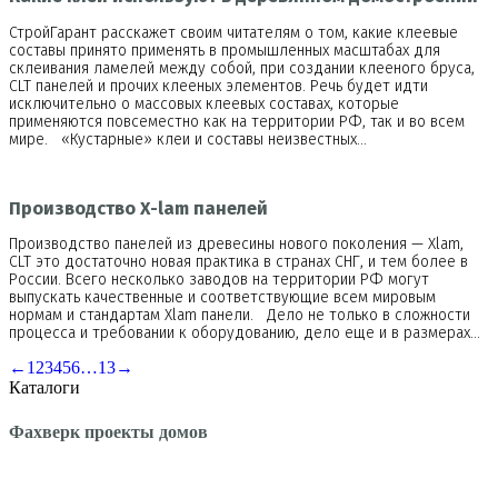
СтройГарант расскажет своим читателям о том, какие клеевые
составы принято применять в промышленных масштабах для
склеивания ламелей между собой, при создании клееного бруса,
CLT панелей и прочих клееных элементов. Речь будет идти
исключительно о массовых клеевых составах, которые
применяются повсеместно как на территории РФ, так и во всем
мире. «Кустарные» клеи и составы неизвестных…
Производство X-lam панелей
Производство панелей из древесины нового поколения — Xlam,
CLT это достаточно новая практика в странах СНГ, и тем более в
России. Всего несколько заводов на территории РФ могут
выпускать качественные и соответствующие всем мировым
нормам и стандартам Xlam панели. Дело не только в сложности
процесса и требовании к оборудованию, дело еще и в размерах…
←
1
2
3
4
5
6
…
13
→
Каталоги
Фахверк проекты домов