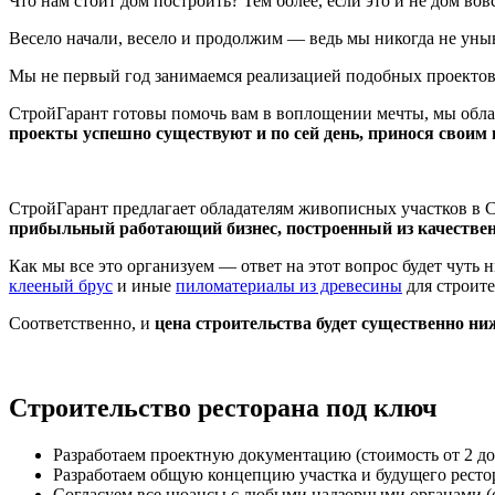
Что нам стоит дом построить? Тем более, если это и не дом вов
Весело начали, весело и продолжим — ведь мы никогда не уны
Мы не первый год занимаемся реализацией подобных проектов
СтройГарант готовы помочь вам в воплощении мечты, мы обла
проекты успешно существуют и по сей день, принося своим 
СтройГарант предлагает обладателям живописных участков в С
прибыльный работающий бизнес, построенный из качестве
Как мы все это организуем — ответ на этот вопрос будет чуть 
клееный брус
и иные
пиломатериалы из древесины
для строите
Соответственно, и
цена строительства будет существенно ни
Строительство ресторана под ключ
Разработаем проектную документацию (стоимость от 2 до 
Разработаем общую концепцию участка и будущего рестора
Согласуем все нюансы с любыми надзорными органами (с