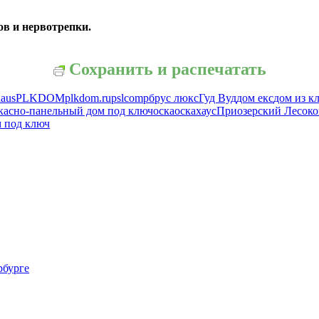
ов и нервотрепки.
Сохранить и распечатать
haus
PLKDOM
plkdom.ru
pslcomp
брус люкс
Гуд Вуд
дом екс
дом из к
касно-панельный дом под ключ
оска
оскахаус
Приозерский Лесок
 под ключ
рбурге