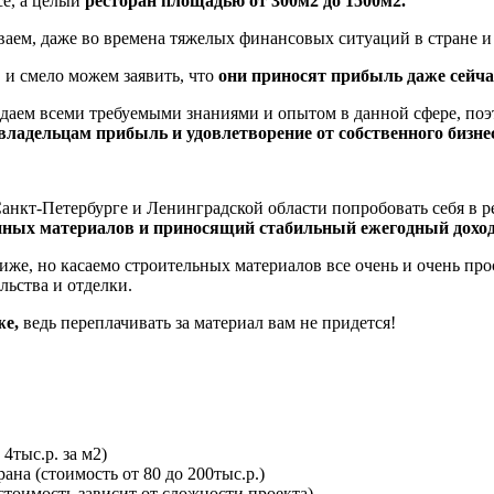
се, а целый
ресторан площадью от 300м2 до 1500м2.
ваем, даже во времена тяжелых финансовых ситуаций в стране и
 и смело можем заявить, что
они приносят прибыль даже сейча
даем всеми требуемыми знаниями и опытом в данной сфере, по
владельцам прибыль и удовлетворение от собственного бизне
анкт-Петербурге и Ленинградской области попробовать себя в р
нных материалов и приносящий стабильный ежегодный доход
ниже, но касаемо строительных материалов все очень и очень про
льства и отделки.
же,
ведь переплачивать за материал вам не придется!
4тыс.р. за м2)
на (стоимость от 80 до 200тыс.р.)
тоимость зависит от сложности проекта)