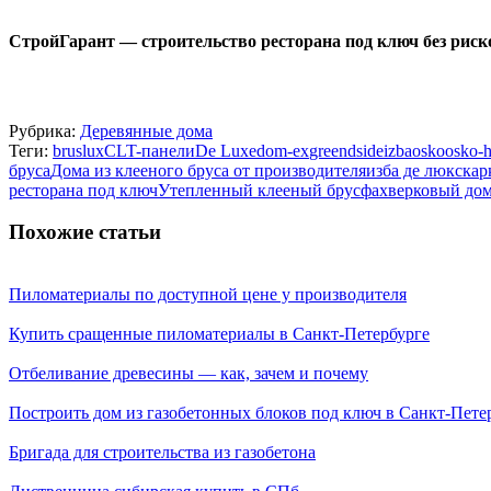
СтройГарант — строительство ресторана под ключ без риск
Рубрика:
Деревянные дома
Теги:
bruslux
CLT-панели
De Luxe
dom-ex
greendside
izba
osko
osko-
бруса
Дома из клееного бруса от производителя
изба де люкс
кар
ресторана под ключ
Утепленный клееный брус
фахверковый дом
Похожие статьи
Пиломатериалы по доступной цене у производителя
Купить сращенные пиломатериалы в Санкт-Петербурге
Отбеливание древесины — как, зачем и почему
Построить дом из газобетонных блоков под ключ в Санкт-Пете
Бригада для строительства из газобетона