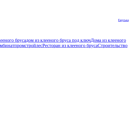
Ежуська
лееного бруса
дом из клееного бруса под ключ
Дома из клееного
омбинат
промстройлес
Ресторан из клееного бруса
Строительство