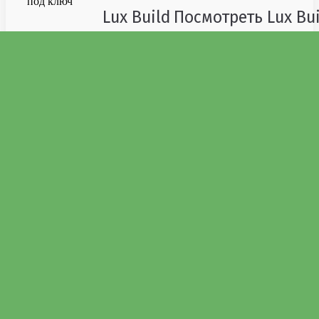
Lux Build
Посмотреть
Lux Bu
Пиломатериалы
Проекты домов
Каталог «Скандинавский мотив»
Каталог «Фахверк»
Каталог «Классический»
Каталог «EcoHouse»
Услуги
Монтаж деревянных домов
Проектирование домов
Реконструкция домов
Изготовление фундаментов
Продажа пиломатериалов
Устройство дренажа