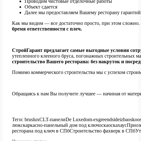
Проводим чистовые отделочные работы
Объект сдается
Далее мы предоставляем Вашему ресторану гарантий
Как мы видим — все достаточно просто, при этом сложно.
бремя ответственности с плеч.
СтройГарант предлагает самые выгодные условия сотру
утепленного клееного бруса, погонажных строительных ма
строительство Вашего ресторана: без накруток и посре
Помимо коммерческого строительства мы с успехом строим 
Обращаясь к нам Вы получите лучшее — начиная от матери
Теги:
bruslux
CLT-панели
De Luxe
dom-ex
greendside
izba
osko
o
люкс
каркасно-панельный дом под ключ
оска
оскахаус
Приоз
ресторана под ключ в СПб
Строительство фахверк в СПб
Ут