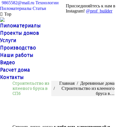
9865582@mail.ru
Технологии
Присоединяйтесь к нам в
Пиломатериалы
Статьи
Instagram!
@prof_builder
Top
Пиломатериалы
Проекты домов
Услуги
Производство
Наши работы
Видео
Расчет дома
Контакты
Строительство из
Вы здесь:
Главная
Деревянные дома
клееного бруса в
Строительство из клееного
СПб
бруса в…
Строить легко, когда
у тебя есть качественный и