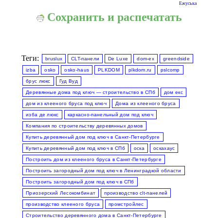
Ежуська
Сохранить и распечатать
Теги:
bruslux
CLT-панели
De Luxe
dom-ex
greendside
izba
osko
osko-haus
PLKDOM
plkdom.ru
pslcomp
брус люкс
Гуд Вуд
Деревянные дома под ключ — строительство в СПб
дом екс
дом из клееного бруса под ключ
Дома из клееного бруса
изба де люкс
каркасно-панельный дом под ключ
Компания по строительству деревянных домов
Купить деревянный дом под ключ в Санкт-Петербурге
Купить деревянный дом под ключ в СПб
оска
оскахаус
Построить дом из клееного бруса в Санкт-Петербурге
Построить загородный дом под ключ в Ленинградкой области
Построить загородный дом под ключ в СПб
Приозерский Лесокомбинат
производство clt-панелей
производство клееного бруса
промстройлес
Строительство деревянного дома в Санкт-Петербурге