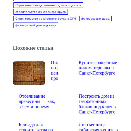
Строительство деревянных домов под ключ
строительство из клееного бруса
Строительство из клееного бруса в СПб
фахверковые дома
фахверковый дом под ключ
Похожие статьи
Пиломатериалы
Купить сращенные
по доступной
пиломатериалы в
цене у
Санкт-Петербурге
производителя
Отбеливание
Построить дом из
древесины — как,
газобетонных
зачем и почему
блоков под ключ в
Санкт-Петербурге
Бригада для
Лиственница
строительства из
сибирская купить в