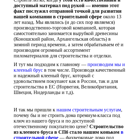
доступный материал под рукой — именно этот
факт послужил отправной точкой для развития
нашей компании в строительной сфере
около 13
лет назад. Мы являлись (и до сих пор являемся)
производственно-торговой компанией, которая
самостоятельно занимается вырубкой древесины
(Коношский район, Архангельская область) в
зимний период времени, а затем обрабатываем её и
производим огромный ассортимент
пиломатериалов для строительства и отделки.
И тут мы подходим к главному —
производим мы и
клееный брус
в том числе. Производя качественный
и надежный клееный брус, который с
удовольствием покупают как в России, так и для
строительства в ЕС (Норвегия, Великобритания,
Швеция, Нидерланды и т.д).
И так мы пришли к
нашим строительным услугам
,
почему бы и не строить дома премиум-класса под
ключ из нашего бруса и по доступной
отечественному покупателю цене?
Строительство
из клееного бруса в СПб стало нашим коньком
в
строительной сфере
— фахверковые дома под