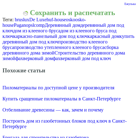
Ежуська
Сохранить и распечатать
Теги:
bruslux
De Luxe
huf-house
osko
osko-
house
Pagano
pslcomp
Деревянный дом
деревянный дом под
ключ
дом из клееного бруса
дом из клееного бруса под
ключ
каркасно-панельный дом под ключ
каркасный дом
купить
деревянный дом под ключ
производство клееного
бруса
производство утепленного клееного бруса
сборка
деревянного дома зимой
Строительство деревянного дома
зимой
фахверковый дом
фахверковый дом под ключ
Похожие статьи
Пиломатериалы по доступной цене у производителя
Купить сращенные пиломатериалы в Санкт-Петербурге
Отбеливание древесины — как, зачем и почему
Построить дом из газобетонных блоков под ключ в Санкт-
Петербурге
Бригада для строительства из газобетона