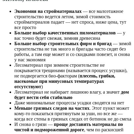
Экономия на стройматериалах
— все малоэтажное
строительство ведется летом, зимой стоимость
стройматериалов падает — нет спроса, ниже цена, тут
все просто
Больше выбор качественных пиломатериалов
— у
вас точно будет свежая, зимняя древесина
Больше выбор строительных фирм и бригад
— зимой
строительства не так много и бригады часто сидят без
работы, а там еще может и со скидками повезет, и снова
у нас экономия
Лесоматериал при зимнем строительстве не
покрывается трещинами (называется процесс усушки),
не подвергается био-факторам (
плесень, грибки,
насекомые при минусовых температурах
отсутствуют
)
Лесоматериал не набирает лишнюю влагу, а значит
дом
будет вести себя стабильно
Даже минимальные процессы усадки сводятся на нет
Меньше грязных следов на частях
. Этот пункт может
кому-то показаться притянутым за уши, но все же —
когда все стены в грязных следах от ботинок не до смеха
И снова о грязи —
проще доставить материалы по
чистой и подмороженной дороге
, чем по раскисшей