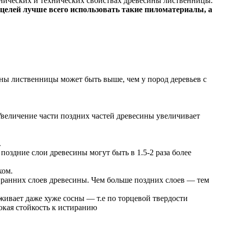
нических и технических свойствах древесины лиственницы.
 целей лучше всего использовать такие пиломатериалы, а
ины лиственницы может быть выше, чем у пород деревьев с
Увеличение части поздних частей древесины увеличивает
.
оздние слои древесины могут быть в 1.5-2 раза более
хом.
 ранних слоев древесины. Чем больше поздних слоев — тем
живает даже хуже сосны — т.е по торцевой твердости
окая стойкость к истиранию