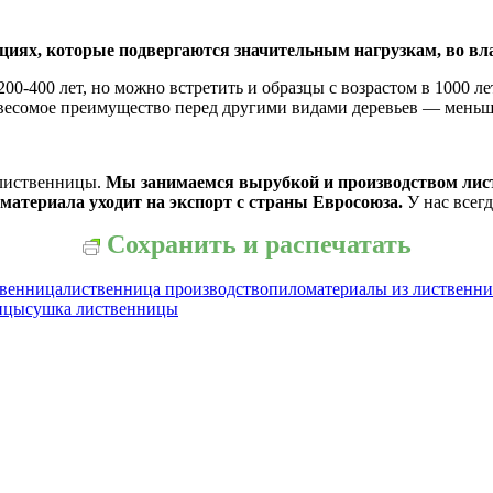
кциях, которые подвергаются значительным нагрузкам, во в
00-400 лет, но можно встретить и образцы с возрастом в 1000 ле
 весомое преимущество перед другими видами деревьев — меньше
 лиственницы.
Мы занимаемся вырубкой и производством лист
материала уходит на экспорт с страны Евросоюза.
У нас всег
Сохранить и распечатать
твенница
лиственница производство
пиломатериалы из лиственн
ицы
сушка лиственницы