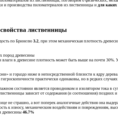
пиломатериалов из лиственницы, поговорим о физических, меха
ки и производства пиломатериалов из лиственницы и
для каких
 свойства лиственницы
рдость по Бринелю
3.2
, при этом механическая плотность древес
ых пород древесины
и влаги в древесине плотность может быть выше на почти 30%. 
ни» и гораздо ниже в непосредственной близости к ядру дерева
гигроскопичности практически одинаковы, но в редких случаях п
ажном состоянии является проводником и изолятором тока в су
 лиственницы зависит от содержания (и соотношения) поздних и
ице не страшно, а вот поперек аналогичные действия она выдер
ость к износу, механическим воздействиям и повреждениям, выс
ои древесины
46.7%