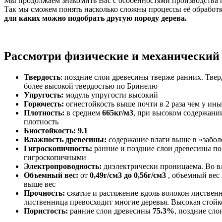
Мы продолжаем знакомить Вас с особенностями производства 
Так мы сможем понять насколько сложны процессы её обработ
для каких можно подобрать другую породу дерева.
Рассмотри физические и механический
Твердость
: поздние слои древесины тверже ранних. Тве
более высокой твердостью по Бринелю
Упругость:
модуль упругости высокий
Горючесть:
огнестойкость выше почти в 2 раза чем у ин
Плотность:
в среднем
665кг/м3
, при высоком содержани
плотность
Биостойкость: 9.1
Влажность древесины:
содержание влаги выше в «заболо
Гигроскопичность:
ранние и поздние слои древесины по 
гигроскопичными
Электропроводность:
диэлектрически проницаема. Во вл
Объемный вес:
от
0,49г/см3 до 0,56г/см3
, объемный вес
выше вес
Прочность:
сжатие и растяжение вдоль волокон лиственн
лиственница превосходит многие деревья. Высокая стойк
Пористость:
ранние слои древесины
75.3%
, поздние сл