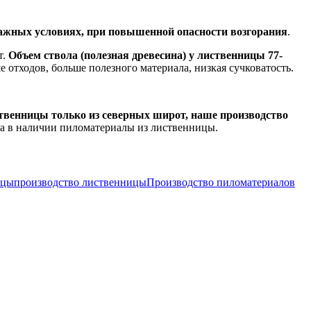
лажных условиях, при повышенной опасности возгорания
.
т.
Объем ствола (полезная древесина) у лиственницы 77-
 отходов, больше полезного материала, низкая сучковатость.
венницы только из северных широт, наше производство
да в наличии пиломатериалы из лиственницы.
ицы
производство лиственницы
Производство пиломатериалов