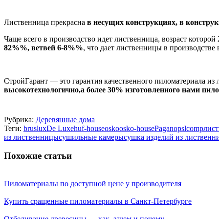
Лиственница прекрасна
в несущих конструкциях, в констру
Чаще всего в производство идет лиственница, возраст которой 2
82%%, ветвей 6-8%%
, что дает лиственницы в производстве
СтройГарант — это гарантия качественного пиломатериала из
высокотехнологично,а более 30% изготовленного нами пило
Рубрика:
Деревянные дома
Теги:
bruslux
De Luxe
huf-house
osko
osko-house
Pagano
pslcomp
лис
из лиственницы
сушильные камеры
сушка изделий из лиственн
Похожие статьи
Пиломатериалы по доступной цене у производителя
Купить сращенные пиломатериалы в Санкт-Петербурге
Отбеливание древесины — как, зачем и почему