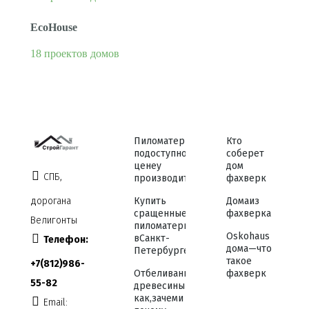
EcoHouse
18 проектов домов
Пиломатериалы
Кто
по доступной
соберет
цене у
дом
СПБ,
производителя
фахверк
дорога на
Купить
Дома из
сращенные
фахверка
Велигонты
пиломатериалы
Osko haus
в Санкт-
Телефон:
дома — что
Петербурге
такое
+7 (812) 986-
Отбеливание
фахверк
55-82
древесины —
как, зачем и
Email: