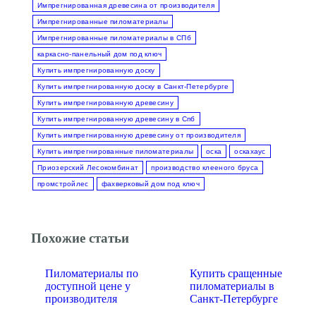
Импрегнированная древесина от производителя
Импрегнированные пиломатериалы
Импрегнированные пиломатериалы в СПб
каркасно-панельный дом под ключ
Купить импрегнированную доску
Купить импрегнированную доску в Санкт-Петербурге
Купить импрегнированную древесину
Купить импрегнированную древесину в Спб
Купить импрегнированную древесину от производителя
Купить импрегнированные пиломатериалы
оска
оскахаус
Приозерский Лесокомбинат
производство клееного бруса
промстройлес
фахверковый дом под ключ
Похожие статьи
Пиломатериалы по
Купить сращенные
доступной цене у
пиломатериалы в
производителя
Санкт-Петербурге