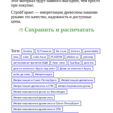
этот материал будут намного выгоднее, чем просто
при покупке.
СтройГарант — импрегнация древесины нашими
руками это качество, надежность и доступные
цены.
Сохранить и распечатать
Теги:
bruslux
CLT-панели
De Luxe
dom-ex
greendside
izba
osko
osko-haus
PLKDOM
plkdom.ru
pslcomp
автоклавная пропитка ВДВ
брус люкс
Гуд Вуд
дом екс
дом из клееного бруса под ключ
Дома из клееного бруса
изба де люкс
Импрегнация
Импрегнация в Санкт-Петербурге
Импрегнация древесины
Импрегнация древесины в СПб
импрегнированная доска
Импрегнированная доска из Финляндии
Импрегнированная древесина
Импрегнированная древесина в Санкт-Петербурге
Импрегнированная древесина в СПб