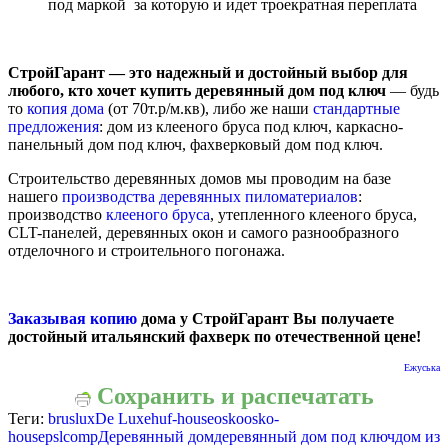
под маркой за которую и идет троекратная переплата
СтройГарант — это надежный и достойный выбор для
любого, кто хочет купить деревянный дом под ключ
— будь
то
копия дома
(от 70т.р/м.кв), либо же наши
стандартные
предложения
: дом из клееного бруса под ключ, каркасно-
панельный дом под ключ, фахверковый дом под ключ.
Строительство деревянных домов мы проводим на базе
нашего
производства деревянных пиломатериалов
:
производство
клееного бруса
, утепленного клееного бруса,
CLT-панелей, деревянных окон и самого разнообразного
отделочного и строительного погонажа.
Заказывая копию
дома у СтройГарант Вы получаете
достойный итальянский фахверк по отечественной цене!
Ежуська
Сохранить и распечатать
Теги:
bruslux
De Luxe
huf-house
osko
osko-
house
pslcomp
Деревянный дом
деревянный дом под ключ
дом из