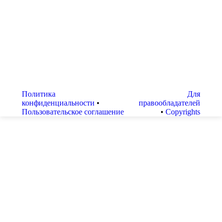
места покупки — строительный рынок,
строительный гипермаркет, небольшие торговые
сети или же поиски производителя. В идеальном
мире во всех этих местах цена и качество отличаться
сильно не должны, как и уровень сервиса, на
практике же различия есть и они весьма заметны
для покупателя. Их мы с вами и рассмотрим,…
Политика
Для
конфиденциальности
•
правообладателей
Пользовательское соглашение
•
Copyrights