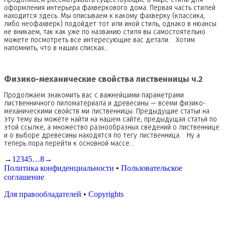
оформления интерьера фахверкового дома. Первая часть стилей
находится здесь. Мы описываем к какому фахверку (классика,
либо неофахверк) подойдет тот или иной стиль, однако в нюансы
не вникаем, так как уже по названию стиля вы самостоятельно
можете посмотреть все интересующие вас детали. Хотим
напомнить, что в наших списках…
Физико-механические свойства лиственницы ч.2
Продолжаем знакомить вас с важнейшими параметрами
лиственничного пиломатериала и древесины — всеми физико-
механическими свойств ми лиственницы. Предыдущие статьи на
эту тему вы можете найти на нашем сайте, предыдущая статья по
этой ссылке, а множество разнообразных сведений о лиственнице
и о выборе древесины находятся по тегу лиственница. Ну а
теперь пора перейти к основной массе…
→
1
2
3
4
5
…
8
→
Политика конфиденциальности
•
Пользовательское
соглашение
Для правообладателей
•
Copyrights