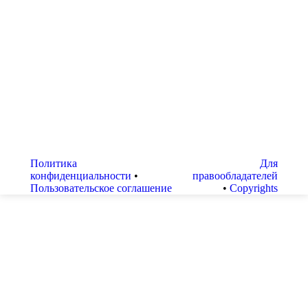
Если приходится выбирать пиломатериал для
отделки внутренней или внешней, то выбор
влажности материала играет весьма важную роль.
Мы приведем примерные значения влажности
пиломатериалов для внешней отделки, ведь
именно этот вид отделки наиболее требователен к
влажности изначального пиломатериала. И
постарайтесь дать пиломатериалу «отлежаться»
хотя бы несколько дней в тех условиях, в которых
планируется производить отделку…
Политика
Для
конфиденциальности
•
правообладателей
Пользовательское соглашение
•
Copyrights