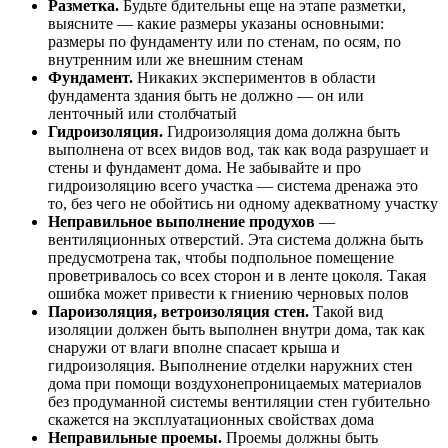
Разметка.
Будьте бдительны еще на этапе разметки,
выясните — какие размеры указаны основными:
размеры по фундаменту или по стенам, по осям, по
внутренним или же внешним стенам
Фундамент.
Никаких экспериментов в области
фундамента здания быть не должно — он или
ленточный или столбчатый
Гидроизоляция.
Гидроизоляция дома должна быть
выполнена от всех видов вод, так как вода разрушает и
стены и фундамент дома. Не забывайте и про
гидроизоляцию всего участка — система дренажа это
то, без чего не обойтись ни одному адекватному участку
Неправильное выполнение продухов
—
вентиляционных отверстий. Эта система должна быть
предусмотрена так, чтобы подпольное помещение
проветривалось со всех сторон и в ленте цоколя. Такая
ошибка может привести к гниению черновых полов
Пароизоляция, ветроизоляция стен.
Такой вид
изоляции должен быть выполнен внутри дома, так как
снаружи от влаги вполне спасает крыша и
гидроизоляция. Выполнение отделки наружних стен
дома при помощи воздухонепроницаемых материалов
без продуманной системы вентиляции стен губительно
скажется на эксплуатационных свойствах дома
Неправильные проемы.
Проемы должны быть