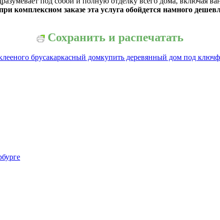
разумевает под собой и полную отделку всего дома, включая ванн
при комплексном заказе эта услуга обойдется намного дешевл
Сохранить и распечатать
клееного бруса
каркасный дом
купить деревянный дом под ключ
ф
рбурге