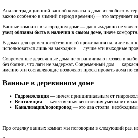
Аналог традиционной ванной комнаты в доме из любого матери
важно особенно в зимний период времени) — это затрудняет е
Ванные комнаты в загородном доме — давным-давно не являютс
узел) обязаны быть в наличии в самом доме
, иначе комфортн
В домах для временного(сезонного) проживания наличие ванной
использоваться лишь на выходные — лучше эти выходные прове
Современные деревянные дома не ограничивают хозяев в выбор
без боязни, что лаги не выдержат. Современный дом — каркас
именно эти составляющие позволяют проектировать дома по свое
Ванные в деревянном доме
Гидроизоляция
— ничем принципиальным от гидроизоляц
Вентиляция
— качественная вентиляция уменьшит влажно
Канализация/водопровод
— это два столпа, необходимых
Про отделку ванных комнат мы поговорим в следующий раз, н