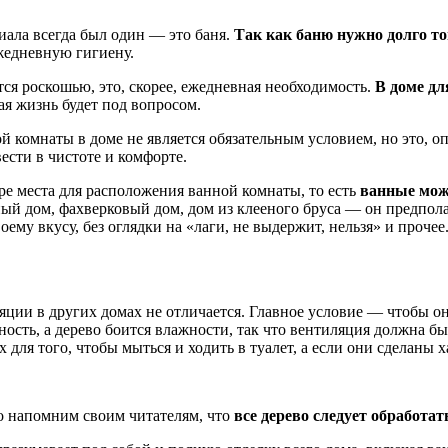
ала всегда был один — это баня.
Так как баню нужно долго топ
жедневную гигиену.
я роскошью, это, скорее, ежедневная необходимость.
В доме дл
ая жизнь будет под вопросом.
 комнаты в доме не является обязательным условием, но это, о
сти в чистоте и комфорте.
е места для расположения ванной комнаты, то есть
ванные можн
ный дом, фахверковый дом, дом из клееного бруса — он предпол
му вкусу, без оглядки на «лаги, не выдержит, нельзя» и прочее
ии в других домах не отличается. Главное условие — чтобы он
сть, а дерево боится влажности, так что вентиляция должна б
 для того, чтобы мыться и ходить в туалет, а если они сделаны 
о напомним своим читателям, что
все дерево следует обработа