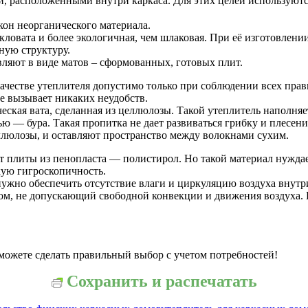
, расположенными внутри каркаса. Для этих целей используютс
кон неорганического материала.
текловата и более экологичная, чем шлаковая. При её изготовле
тную структуру.
авляют в виде матов – сформованных, готовых плит.
 качестве утеплителя допустимо только при соблюдении всех пр
е вызывает никаких неудобств.
ческая вата, сделанная из целлюлозы. Такой утеплитель наполн
ью — бура. Такая пропитка не дает развиваться грибку и плесен
ллюлозы, и оставляют пространство между волокнами сухим.
 плиты из пенопласта — полистирол. Но такой материал нуждае
кую гигроскопичность.
ужно обеспечить отсутствие влаги и циркуляцию воздуха внутри
том, не допускающий свободной конвекции и движения воздуха
сможете сделать правильный выбор с учетом потребностей!
Сохранить и распечатать