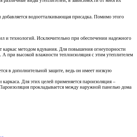
я различные виды утеплителей, в зависимости от многих
нии добавляется водоотталкивающая присадка. Помимо этого
авил и технологий. Исключительно при обеспечении надежного
яет каркас методом вдувания. Для повышения огнеупорности
и. А при высокой влажности теплоизоляция с этим утеплителем
тся в дополнительной защите, ведь он имеет низкую
 каркаса. Для этих целей применяется пароизоляция –
. Пароизоляция прокладывается между наружной панелью дома