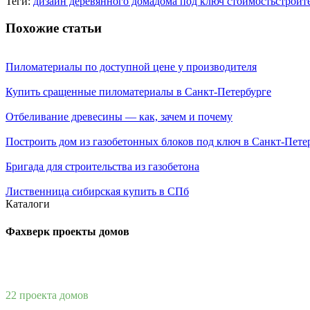
Теги:
дизайн деревянного дома
дома под ключ стоимость
строит
Похожие статьи
Пиломатериалы по доступной цене у производителя
Купить сращенные пиломатериалы в Санкт-Петербурге
Отбеливание древесины — как, зачем и почему
Построить дом из газобетонных блоков под ключ в Санкт-Пете
Бригада для строительства из газобетона
Лиственница сибирская купить в СПб
Каталоги
Фахверк проекты домов
22 проекта домов