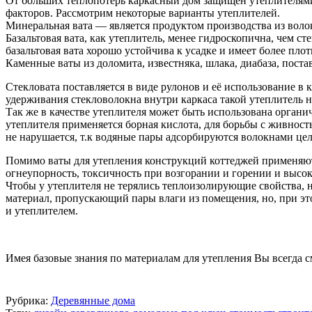
От больших теплопотерь каркасный дом защищен утеплителями
факторов. Рассмотрим некоторые варианты утеплителей.
Минеральная вата — является продуктом производства из воло
Базальтовая вата, как утеплитель, менее гидроскопична, чем с
базальтовая вата хорошо устойчива к усадке и имеет более пло
Каменные ваты из доломита, известняка, шлака, диабаза, пост
Стекловата поставляется в виде рулонов и её использование в
удерживания стекловолокна внутри каркаса такой утеплитель н
Так же в качестве утеплителя может быть использована органи
утеплителя применяется борная кислота, для борьбы с живност
не нарушается, т.к водяные пары адсорбируются волокнами це
Помимо ваты для утепления конструкций коттеджей применяют
огнеупорность, токсичность при возгорании и горении и высо
Чтобы у утеплителя не терялись теплоизолирующие свойства, н
материал, пропускающий пары влаги из помещения, но, при э
и утеплителем.
Имея базовые знания по материалам для утепления Вы всегда 
Рубрика:
Деревянные дома