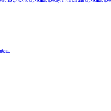
ельство финских каркасных домов
утеплитель для каркасных дом
рбурге