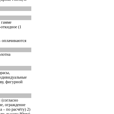
 гамме
-откидное (1
– оплачиваются
олотна
ррасы,
индивидуальные
ву, фигурной
 (согласно
не, ограждение
 – по расчёту) 2)
мм, высота 80мм)