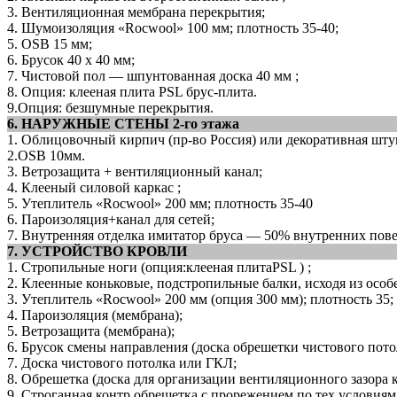
3. Вентиляционная мембрана перекрытия;
4. Шумоизоляция «Roсwool» 100 мм; плотность 35-40;
5. OSB 15 мм;
6. Брусок 40 х 40 мм;
7. Чистовой пол — шпунтованная доска 40 мм ;
8. Опция: клееная плита PSL брус-плита.
9.Опция: безшумные перекрытия.
6. НАРУЖНЫЕ СТЕНЫ 2-го этажа
1. Облицовочный кирпич (пр-во Россия) или декоративная шту
2.OSB 10мм.
3. Ветрозащита + вентиляционный канал;
4. Клееный силовой каркас ;
5. Утеплитель «Roсwool» 200 мм; плотность 35-40
6. Пароизоляция+канал для сетей;
7. Внутренняя отделка имитатор бруса — 50% внутренних пов
7. УСТРОЙСТВО КРОВЛИ
1. Стропильные ноги (опция:клееная плитаPSL ) ;
2. Клеенные коньковые, подстропильные балки, исходя из особ
3. Утеплитель «Roсwool» 200 мм (опция 300 мм); плотность 35;
4. Пароизоляция (мембрана);
5. Ветрозащита (мембрана);
6. Брусок смены направления (доска обрешетки чистового пото
7. Доска чистового потолка или ГКЛ;
8. Обрешетка (доска для организации вентиляционного зазора 
9. Строганная контр обрешетка с прорежением по тех.условиям