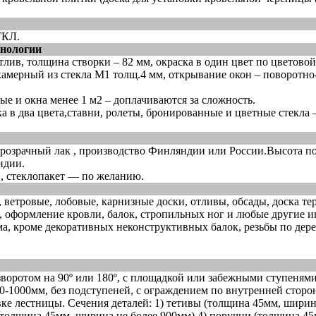
ГКЛ.
хнологии
в, толщина створки – 82 мм, окраска в один цвет по цветовой
камерный из стекла М1 толщ.4 мм, открывание окон – поворотно
ые и окна менее 1 м2 – доплачиваются за сложность.
 в два цвета,ставни, ролеты, бронированные и цветные стекла 
розрачный лак , производство Финляндии или России.Высота п
ндии.
S, стеклопакет — по желанию.
 ветровые, лобовые, карнизные доски, отливы, обсады, доска те
, оформление кровли, балок, стропильных ног и любые другие 
а, кроме декоративных неконструктивных балок, резьбы по дере
зворотом на 90º или 180º, с площадкой или забежными ступенями
50-1000мм, без подступеней, с ограждением по внутренней сторо
ке лестницы. Сечения деталей: 1) тетивы (толщина 45мм, ширина
(толщина 45мм, ширина не более 900мм) 4) поручни (толщина 45