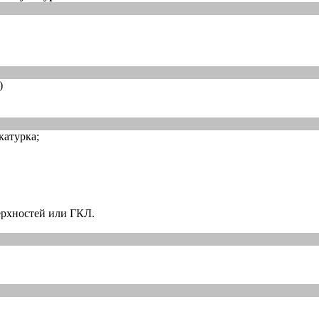
)
катурка;
ерхностей или ГКЛ.