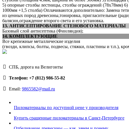
5) опорные столбы лестницы, столбы ограждений (78х78мм) 6)
1000мм +1,5 столба) Оплачиваются дополнительно: Замена тети
из ценных пород древесины,тонировка, пригласительные (ради
балясин,ограждение второго света и его установка.
13. АНТИСЕПТИРОВАНИЕ СТЕНОВОГО МАТЕРИАЛЫ
Базовый слой антисептика (Финляндия);
14. КОМПЛЕКТУЮЩИЕ
Все крепежные металлические изделия
(гвозди, клипсы, болты, подвесы, стяжки, пластины и т.п.), кр
СПБ, дорога на Велигонты
Телефон: +7 (812) 986-55-82
Email:
9865582@mail.ru
Пиломатериалы по доступной цене у производителя
Купить сращенные пиломатериалы в Санкт-Петербурге
Отбеливание древесины — как, зачем и почему