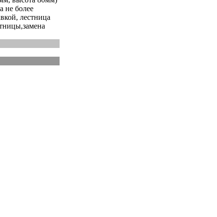
а не более
авкой, лестница
стницы,замена