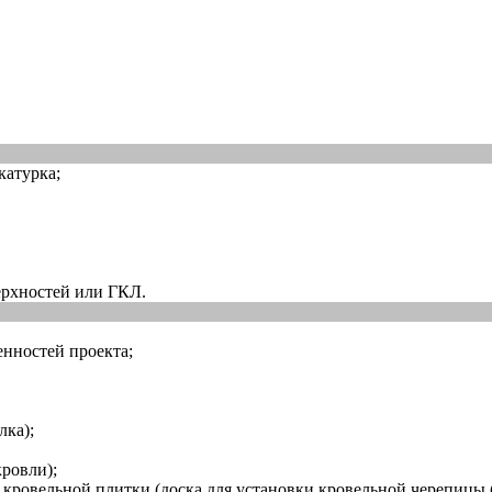
катурка;
ерхностей или ГКЛ.
енностей проекта;
лка);
кровли);
 кровельной плитки (доска для установки кровельной черепицы 