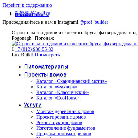
Перейти к содержанию
9865582@mail.ru
Технологии
Пиломатериалы
Статьи
Присоединяйтесь к нам в Instagram!
@prof_builder
Строительство домов из клееного бруса, фахверк дома под
Pogonagh | Погонаж
+7 (812) 986-55-82
Lux Build
Посмотреть
Пиломатериалы
Проекты домов
Каталог «Скандинавский мотив»
Каталог «Фахверк»
Каталог «Классический»
Каталог «EcoHouse»
Услуги
Монтаж деревянных домов
Проектирование домов
Реконструкция домов
Изготовление фундаментов
Продажа пиломатериалов