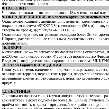
боковой вентиляции кровли.
8. ПОТОЛКИ
Чистовые потолки — потолочная доска 18 мм (ель, сосна) или 
9. ОКНА ДЕРЕВЯННЫЕ из клееного бруса, по немецкой те
Окна прямоугольные с двойным уплотнением, алюминиевый отли
(окрасочная система «SIKKENS»), стеклопакет (36 мм) — двух
створка на проем), фурнитура «ROTO NT».
Окна косые, круглые, витражные площадью более 3м.кв., арочн
Шпросы, расстекловочные горбыльки, москитные сетки, окраска
дополнительно.
10. ДВЕРИ
Межкомнатные — филенчатые из массива сосны сучковатой , п
до2000мм.,ширина600-900мм. Фурнитура производство Финля
Входная (1 шт.) – утепленная, окрашенная по системе SIKKEN
11. Строй ГарантНЫЕ ИЗДЕЛИЯ
Плинтуса, галтели, наличники, подоконники, раскладки, свесы,
ограждение террасы, перекрытие террасы, оформление террасы
деревянные элементы, относящиеся к понятию деревянного дом
прирезки.
12. ЛЕСТНИЦА
Лестница из массива сосны (сучки допускаются) на тетиве с ра
архитектуре), высота подъёма не более 3м, ширина ступеней 7
проёма лестницы, отделка – прозрачный лак, работы по установ
ступени (толщина 45мм, ширина не более 300мм) 3) площадка 