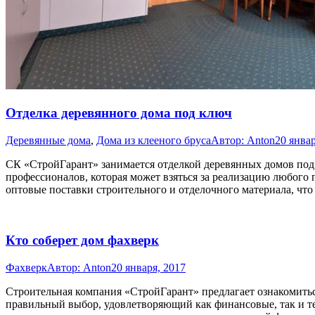
Отделка деревянного дома под ключ
Деревянные дома
,
Дома из клееного бруса
Автор:
Anton
20 январ
СК «СтройГарант» занимается отделкой деревянных домов под к
профессионалов, которая может взяться за реализацию любого 
оптовые поставки строительного и отделочного материала, чт
Кто соберет дом фахверк
Фахверк
Автор:
Anton
20 января, 2017
Строительная компания «СтройГарант» предлагает ознакомить
правильный выбор, удовлетворяющий как финансовые, так и т