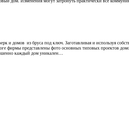
ковый дом. Изменения могут затронуть практически все комму
верк и домов из бруса под ключ. Заготавливая и используя соб
логе фирмы представлены фото основных типовых проектов домо
ершенно каждый дом уникален…