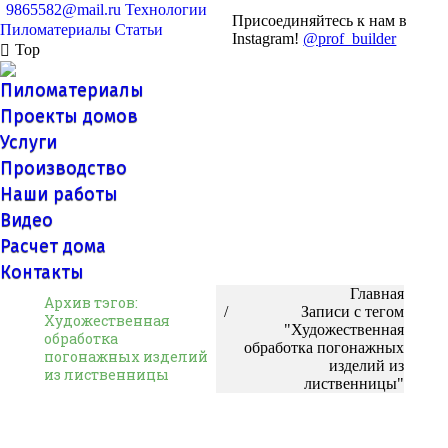
9865582@mail.ru
Технологии
Присоединяйтесь к нам в
Пиломатериалы
Статьи
Instagram!
@prof_builder
Top
Пиломатериалы
Проекты домов
Услуги
Производство
Наши работы
Видео
Расчет дома
Контакты
Вы здесь:
Главная
Архив тэгов:
Записи с тегом
Художественная
"Художественная
обработка
обработка погонажных
погонажных изделий
изделий из
из лиственницы
лиственницы"